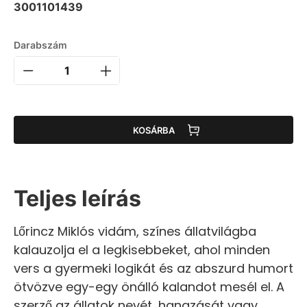
3001101439
Darabszám
KOSÁRBA
Teljes leírás
Lőrincz Miklós vidám, színes állatvilágba
kalauzolja el a legkisebbeket, ahol minden
vers a gyermeki logikát és az abszurd humort
ötvözve egy-egy önálló kalandot mesél el. A
szerző az állatok nevét, hangzását vagy