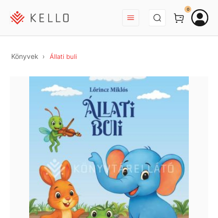
BEJELENTKEZÉS
0
Könyvek
Állati buli