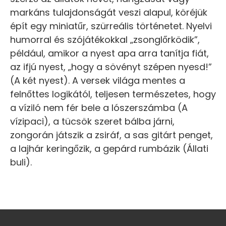
markáns tulajdonságát veszi alapul, köréjük
épít egy miniatűr, szürreális történetet. Nyelvi
humorral és szójátékokkal „zsonglőrködik”,
például, amikor a nyest apa arra tanítja fiát,
az ifjú nyest, „hogy a sövényt szépen nyesd!”
(A két nyest). A versek világa mentes a
felnőttes logikától, teljesen természetes, hogy
a víziló nem fér bele a lószerszámba (A
vízipaci), a tücsök szeret bálba járni,
zongorán játszik a zsiráf, a sas gitárt penget,
a lajhár keringőzik, a gepárd rumbázik (Állati
buli).