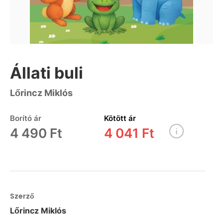
Állati buli
Lőrincz Miklós
Borító ár
Kötött ár
4 490 Ft
4 041 Ft
Szerző
Lőrincz Miklós