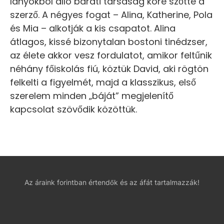
lányokból álló baráti társaság köré szőtte a
szerző. A négyes fogat – Alina, Katherine, Pola
és Mia – alkotják a kis csapatot. Alina
átlagos, kissé bizonytalan bostoni tinédzser,
az élete akkor vesz fordulatot, amikor feltűnik
néhány főiskolás fiú, köztük David, aki rögtön
felkelti a figyelmét, majd a klasszikus, első
szerelem minden „báját” megjelenítő
kapcsolat szövődik közöttük.
Az áraink forintban értendők és az áfát tartalmazzák!