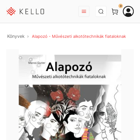
BEJELENTKEZÉS
0
Könyvek
Alapozó - Művészeti alkotótechnikák fiataloknak