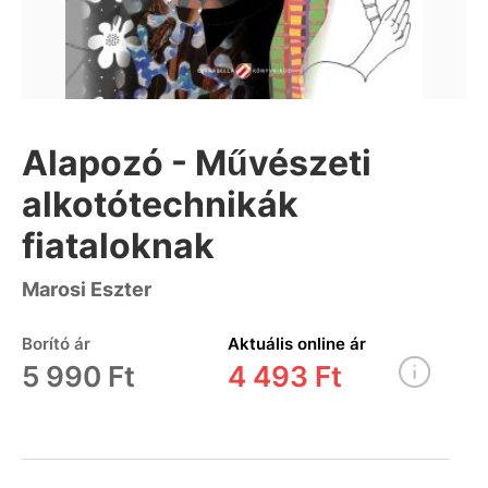
Alapozó - Művészeti
alkotótechnikák
fiataloknak
Marosi Eszter
Borító ár
Aktuális online ár
5 990 Ft
4 493 Ft