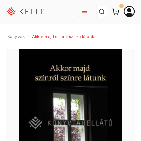
BEJELENTKEZÉS
0
Könyvek
Akkor majd színről színre látunk