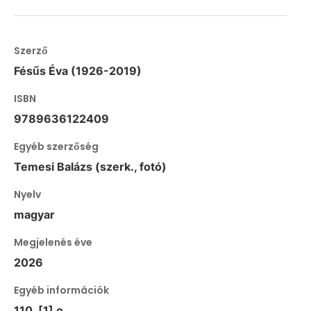
Szerző
Fésűs Éva (1926-2019)
ISBN
9789636122409
Egyéb szerzőség
Temesi Balázs (szerk., fotó)
Nyelv
magyar
Megjelenés éve
2026
Egyéb információk
110, [1] o.