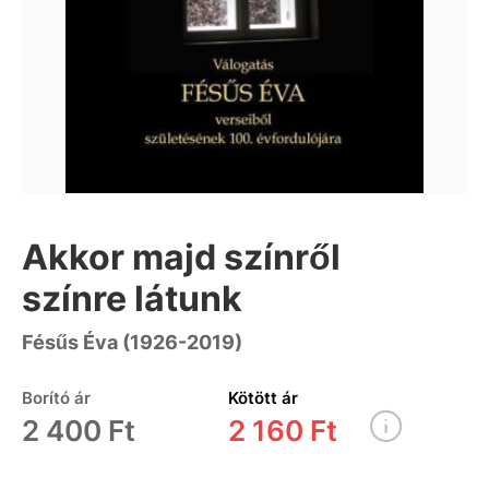
Akkor majd színről
színre látunk
Fésűs Éva (1926-2019)
Borító ár
Kötött ár
2 400 Ft
2 160 Ft