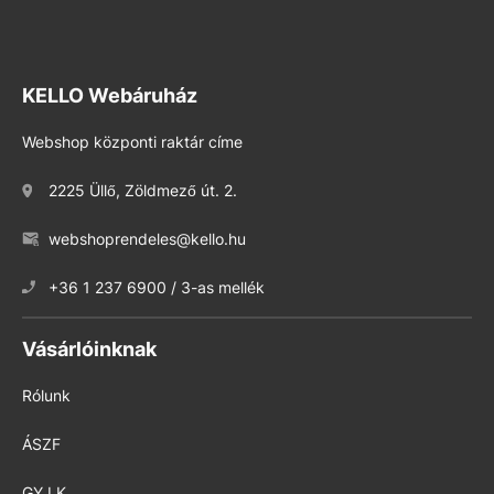
KELLO Webáruház
Webshop központi raktár címe
2225 Üllő, Zöldmező út. 2.
webshoprendeles@kello.hu
+36 1 237 6900 / 3-as mellék
Vásárlóinknak
Rólunk
ÁSZF
GY.I.K.