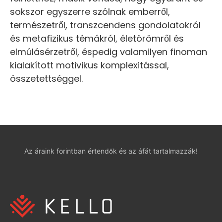
sokszor egyszerre szólnak emberről,
természetről, transzcendens gondolatokról
és metafizikus témákról, életörömről és
elmúlásérzetről, éspedig valamilyen finoman
kialakított motivikus komplexitással,
összetettséggel.
Az áraink forintban értendők és az áfát tartalmazzák!