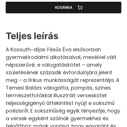
KOSÁRBA
Teljes leírás
A Kossuth-díjas Fésűs Éva elsősorban
gyermekirodalmi alkotásaival, meséivel vált
népszerűvé; e válogatáskötet – amely
születésének századik évfordulójára jelent
meg – a lírikus munkásságát reprezentálja. A
Temesi Balázs válogatta, pompás, színes
természetfotókkal illusztrált verseskötet
teljességigényű áttekintést nyújt e sokszínű
poézisről. E sokszínűség egyik tényezője, hogy
a versek egyként szólnak gyermekhez és
felnőtthöz; másik vonása, hogy egyaránt és