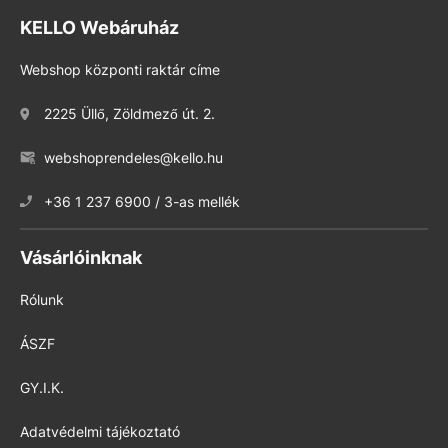
KELLO Webáruház
Webshop központi raktár címe
2225 Üllő, Zöldmező út. 2.
webshoprendeles@kello.hu
+36 1 237 6900 / 3-as mellék
Vásárlóinknak
Rólunk
ÁSZF
GY.I.K.
Adatvédelmi tájékoztató