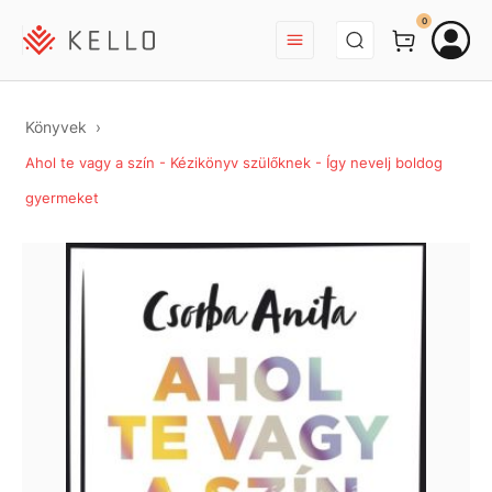
BEJELENTKEZÉS
0
Könyvek
Ahol te vagy a szín - Kézikönyv szülőknek - Így nevelj boldog
gyermeket