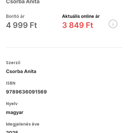
Csorba Anita
Borító ár
Aktuális online ár
4 999 Ft
3 849 Ft
Szerző
Csorba Anita
ISBN
9789636091569
Nyelv
magyar
Megjelenés éve
2025