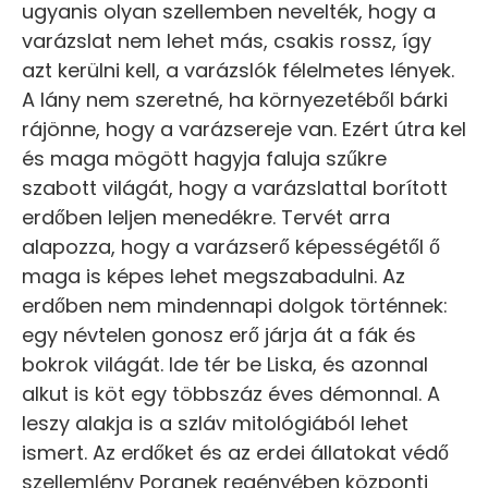
ugyanis olyan szellemben nevelték, hogy a
varázslat nem lehet más, csakis rossz, így
azt kerülni kell, a varázslók félelmetes lények.
A lány nem szeretné, ha környezetéből bárki
rájönne, hogy a varázsereje van. Ezért útra kel
és maga mögött hagyja faluja szűkre
szabott világát, hogy a varázslattal borított
erdőben leljen menedékre. Tervét arra
alapozza, hogy a varázserő képességétől ő
maga is képes lehet megszabadulni. Az
erdőben nem mindennapi dolgok történnek:
egy névtelen gonosz erő járja át a fák és
bokrok világát. Ide tér be Liska, és azonnal
alkut is köt egy többszáz éves démonnal. A
leszy alakja is a szláv mitológiából lehet
ismert. Az erdőket és az erdei állatokat védő
szellemlény Poranek regényében központi