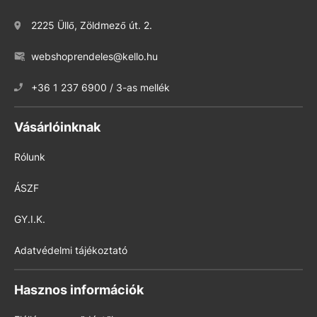
2225 Üllő, Zöldmező út. 2.
webshoprendeles@kello.hu
+36 1 237 6900 / 3-as mellék
Vásárlóinknak
Rólunk
ÁSZF
GY.I.K.
Adatvédelmi tájékoztató
Hasznos információk