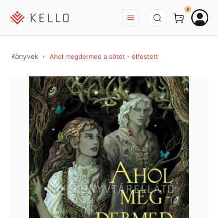
BEJELENTKEZÉS
0
Könyvek
Ahol megdermed a sötét - élfestett