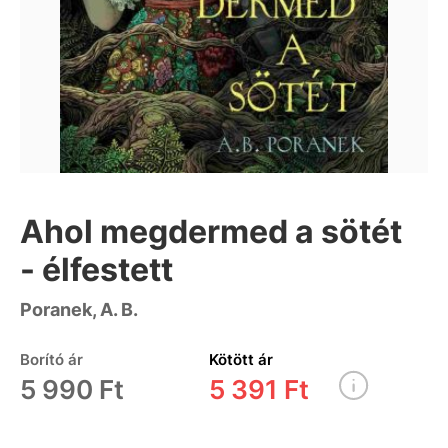
Ahol megdermed a sötét
- élfestett
Poranek, A. B.
Borító ár
Kötött ár
5 990 Ft
5 391 Ft