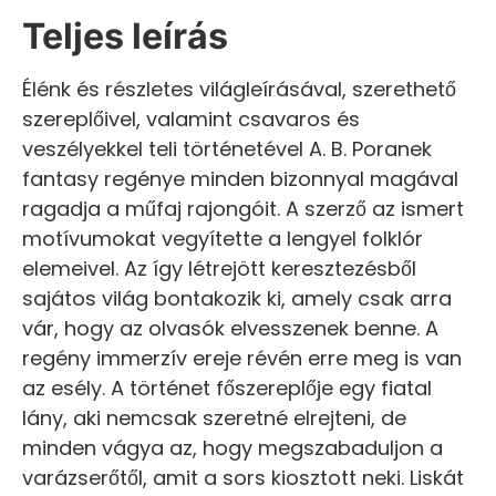
Teljes leírás
Élénk és részletes világleírásával, szerethető
szereplőivel, valamint csavaros és
veszélyekkel teli történetével A. B. Poranek
fantasy regénye minden bizonnyal magával
ragadja a műfaj rajongóit. A szerző az ismert
motívumokat vegyítette a lengyel folklór
elemeivel. Az így létrejött keresztezésből
sajátos világ bontakozik ki, amely csak arra
vár, hogy az olvasók elvesszenek benne. A
regény immerzív ereje révén erre meg is van
az esély. A történet főszereplője egy fiatal
lány, aki nemcsak szeretné elrejteni, de
minden vágya az, hogy megszabaduljon a
varázserőtől, amit a sors kiosztott neki. Liskát