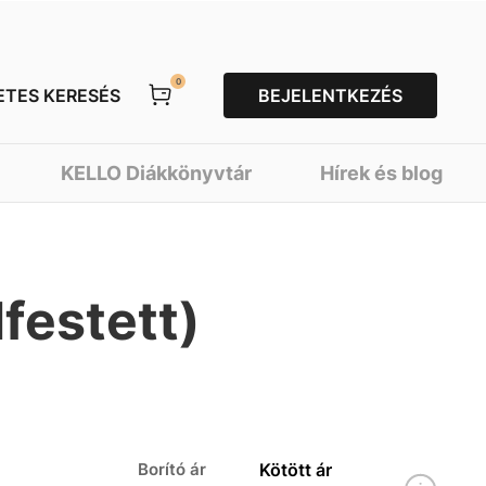
0
ETES KERESÉS
BEJELENTKEZÉS
KELLO Diákkönyvtár
Hírek és blog
lfestett)
Borító ár
Kötött ár