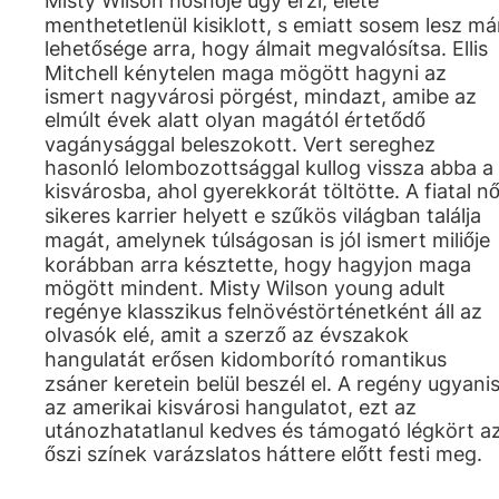
Misty Wilson hősnője úgy érzi, élete
menthetetlenül kisiklott, s emiatt sosem lesz má
lehetősége arra, hogy álmait megvalósítsa. Ellis
Mitchell kénytelen maga mögött hagyni az
ismert nagyvárosi pörgést, mindazt, amibe az
elmúlt évek alatt olyan magától értetődő
vagánysággal beleszokott. Vert sereghez
hasonló lelombozottsággal kullog vissza abba a
kisvárosba, ahol gyerekkorát töltötte. A fiatal n
sikeres karrier helyett e szűkös világban találja
magát, amelynek túlságosan is jól ismert miliője
korábban arra késztette, hogy hagyjon maga
mögött mindent. Misty Wilson young adult
regénye klasszikus felnövéstörténetként áll az
olvasók elé, amit a szerző az évszakok
hangulatát erősen kidomborító romantikus
zsáner keretein belül beszél el. A regény ugyani
az amerikai kisvárosi hangulatot, ezt az
utánozhatatlanul kedves és támogató légkört a
őszi színek varázslatos háttere előtt festi meg.