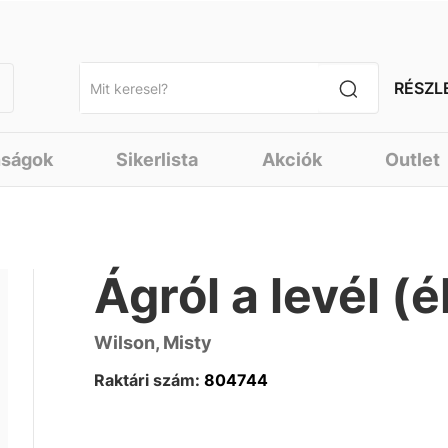
RÉSZL
nságok
Sikerlista
Akciók
Outlet
Ágról a levél (é
Wilson, Misty
Raktári szám:
804744