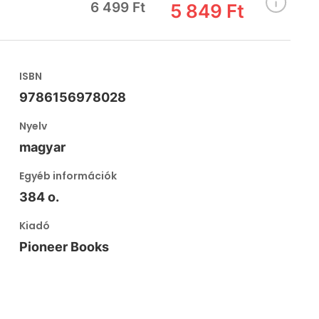
6 499 Ft
5 849 Ft
ISBN
9786156978028
Nyelv
magyar
Egyéb információk
384 o.
Kiadó
Pioneer Books