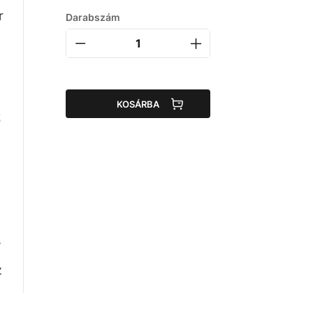
r
Darabszám
KOSÁRBA
ő
s
z