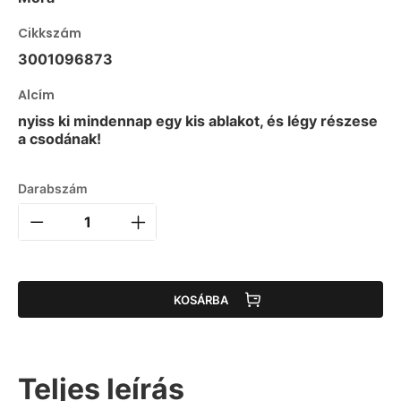
Cikkszám
3001096873
Alcím
nyiss ki mindennap egy kis ablakot, és légy részese
a csodának!
Darabszám
KOSÁRBA
Teljes leírás