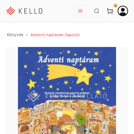
BEJELENTKEZÉS
0
Könyvek
Adventi naptáram (lapozó)