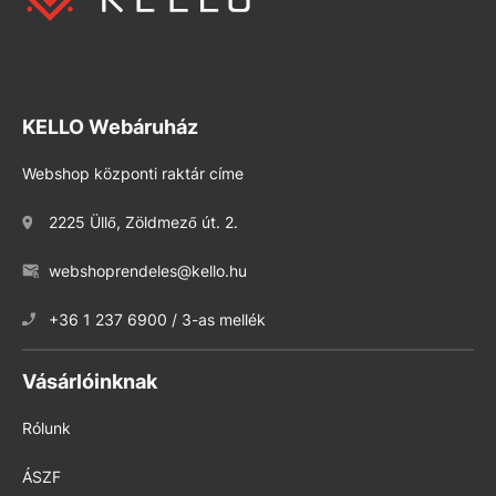
KELLO Webáruház
Webshop központi raktár címe
2225 Üllő, Zöldmező út. 2.
webshoprendeles@kello.hu
+36 1 237 6900 / 3-as mellék
Vásárlóinknak
Rólunk
ÁSZF