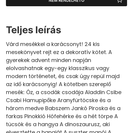
NEM RENDELHETŐ
Teljes leírás
Várd mesékkel a karácsonyt! 24 kis
mesekönyvet rejt ez a dekoratív kötet. A
gyerekek advent minden napján
elolvashatnak egy-egy klasszikus vagy
modern történetet, és csak úgy repül majd
az idő karácsonyig! A kötetben szereplő
mesék: Óz, a csodák csodája Aladdin Csibe
Csabi Hamupipőke Aranyfürtöcske és a
három medve Babszem Jankó Piroska és a
farkas Pinokkió Hófehérke és a hét törpe A
tücsök és a hangya A dinoszaurusz, aki
elvesztette a hangját A suszter manói A