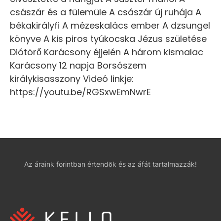
császár és a fülemüle A császár új ruhája A
békakirályfi A mézeskalács ember A dzsungel
könyve A kis piros tyúkocska Jézus születése
Diótörő Karácsony éjjelén A három kismalac
Karácsony 12 napja Borsószem
királykisasszony Videó linkje:
https://youtu.be/RGSxwEmNwrE
Az áraink forintban értendők és az áfát tartalmazzák!