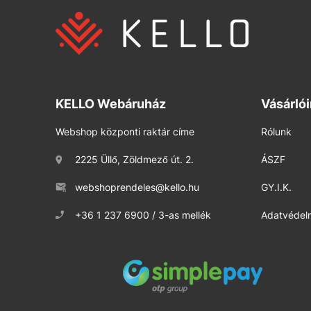
KELLO Webáruház
Vásárló
Webshop központi raktár címe
Rólunk
2225 Üllő, Zöldmező út. 2.
ÁSZF
webshoprendeles@kello.hu
GY.I.K.
+36 1 237 6900 / 3-as mellék
Adatvédelm