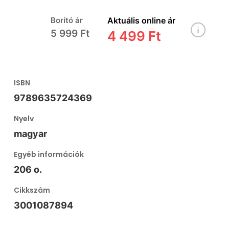
Borító ár
Aktuális online ár
5 999 Ft
4 499 Ft
ISBN
9789635724369
Nyelv
magyar
Egyéb információk
206 o.
Cikkszám
3001087894