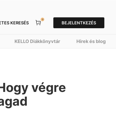
0
ETES KERESÉS
BEJELENTKEZÉS
KELLO Diákkönyvtár
Hírek és blog
Hogy végre
agad