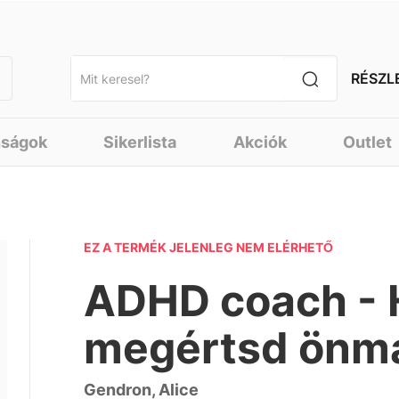
RÉSZL
nságok
Sikerlista
Akciók
Outlet
EZ A TERMÉK JELENLEG NEM ELÉRHETŐ
ADHD coach - 
megértsd önm
Gendron, Alice