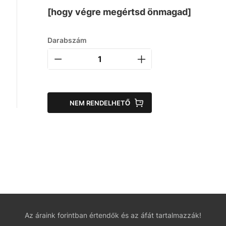
[hogy végre megértsd önmagad]
Darabszám
NEM RENDELHETŐ
Az áraink forintban értendők és az áfát tartalmazzák!