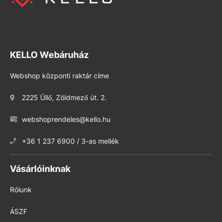
KELLO Webáruház
Webshop központi raktár címe
2225 Üllő, Zöldmező út. 2.
webshoprendeles@kello.hu
+36 1 237 6900 / 3-as mellék
Vásárlóinknak
Rólunk
ÁSZF