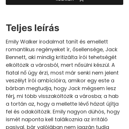
Teljes leírás
Emily Walker irodalmat tanít és emellett
romantikus regényeket ír, ősellensége, Jack
Bennett, aki mindig kritizálta írói tehetségét
elköltözik a városból, mert nősülni készül. A
fiatal nő úgy érzi, most már senki nem jelent
veszélyt írói ambícióira, amikor egy este a
bárban megtudja, hogy Jack mégsem lesz
férj, mi több visszaköltözik a városba; a hab
a tortán az, hogy a mellette lévő házat újítja
fel és odaköltözik. Emily nagyon dühös, hogy
ismét naponta kell találkoznia az irritáló
pasival, bár valójában nem igazán tudja