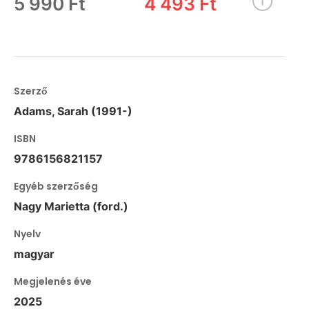
5 990 Ft
4 493 Ft
Szerző
Adams, Sarah (1991-)
ISBN
9786156821157
Egyéb szerzőség
Nagy Marietta (ford.)
Nyelv
magyar
Megjelenés éve
2025