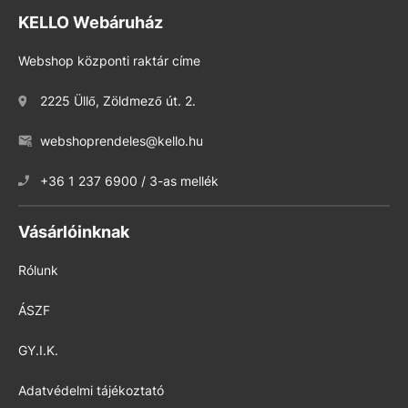
KELLO Webáruház
Webshop központi raktár címe
2225 Üllő, Zöldmező út. 2.
webshoprendeles@kello.hu
+36 1 237 6900 / 3-as mellék
Vásárlóinknak
Rólunk
ÁSZF
GY.I.K.
Adatvédelmi tájékoztató