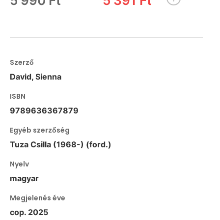
5 990 Ft
5 391 Ft
Szerző
David, Sienna
ISBN
9789636367879
Egyéb szerzőség
Tuza Csilla (1968-) (ford.)
Nyelv
magyar
Megjelenés éve
cop. 2025