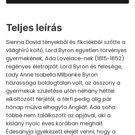
Teljes leírás
Sienna David tényekből és fikciókból szőtte a
világhírű költő, Lord Byron egyetlen törvényes
gyermekének, Ada Lovelace-nek (1815-1852)
regényes életrajzát. Lord Byron és felesége,
Lady Anne Isabella Milbanke Byron
házassága boldogtalan volt, az asszony a
gyermekük születése után néhány héttel
elköltözött férjétől, a férfi pedig alig pár
hónap múlva elhagyta Angliát. Ada soha
többé nem találkozott az apjával, aki a
kislány nyolc éves korában meghalt.
Édesanyja igyekezett elejét venni, hogy a