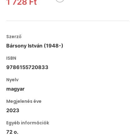
1 728 Ft
Szerző
Bársony István (1948-)
ISBN
9786155720833
Nyelv
magyar
Megjelenés éve
2023
Egyéb információk
72 o.