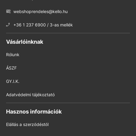
webshoprendeles@kello.hu
+36 1 237 6900 / 3-as mellék
Vásárlóinknak
Rólunk
ÁSZF
GY.I.K.
Adatvédelmi tájékoztató
Hasznos információk
Elállás a szerződéstől