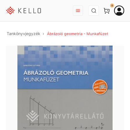
BEJELENTKEZÉS
0
Tankönyvjegyzék
Ábrázoló geometria - Munkafüzet