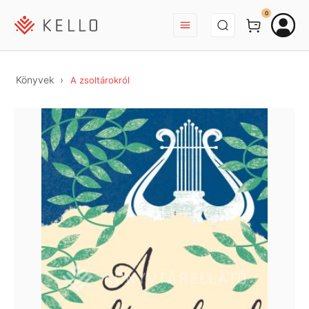
BEJELENTKEZÉS
0
Könyvek
A zsoltárokról