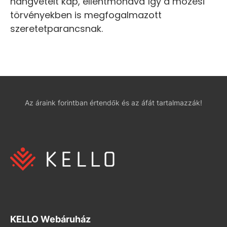
hangvételt kap, ellentmondva így a mózesi
törvényekben is megfogalmazott
szeretetparancsnak.
Az áraink forintban értendők és az áfát tartalmazzák!
KELLO Webáruház