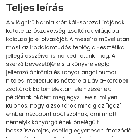
Teljes leírás
A világhírű Narnia krónikái-sorozat írójának
kötete az ószövetségi zsoltárok világába
kalauzolja el olvasóját. A meseíró művei után
most az irodalomtudós teológiai-esztétikai
jellegű esszéivel ismerkedhetünk meg. A
szerző bevezetőjére s a könyvre végig
jellemző önirónia és fanyar angol humor
hiteles intellektuális háttere a Dávid-korabeli
zsoltárok költői-lélektani elemzésének:
példának okáért megjegyzi Lewis, milyen
különös, hogy a zsoltárok mindig az "igaz"
ember nézőpontjából szólnak, ami miatt
némelyik könyörgő ének önelégült,
bosszúszomjas, esetleg egyenesen átkozódó