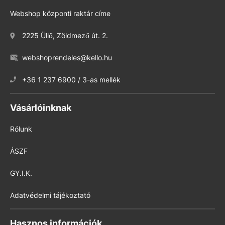
Webshop központi raktár címe
2225 Üllő, Zöldmező út. 2.
webshoprendeles@kello.hu
+36 1 237 6900 / 3-as mellék
Vásárlóinknak
Rólunk
ÁSZF
GY.I.K.
Adatvédelmi tájékoztató
Hasznos információk