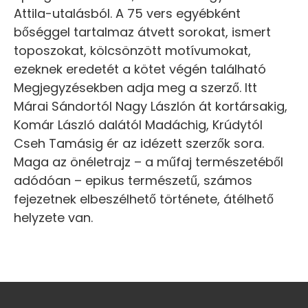
Attila-utalásból. A 75 vers egyébként
bőséggel tartalmaz átvett sorokat, ismert
toposzokat, kölcsönzött motívumokat,
ezeknek eredetét a kötet végén található
Megjegyzésekben adja meg a szerző. Itt
Márai Sándortól Nagy Lászlón át kortársakig,
Komár László dalától Madáchig, Krúdytól
Cseh Tamásig ér az idézett szerzők sora.
Maga az önéletrajz – a műfaj természetéből
adódóan – epikus természetű, számos
fejezetnek elbeszélhető története, átélhető
helyzete van.