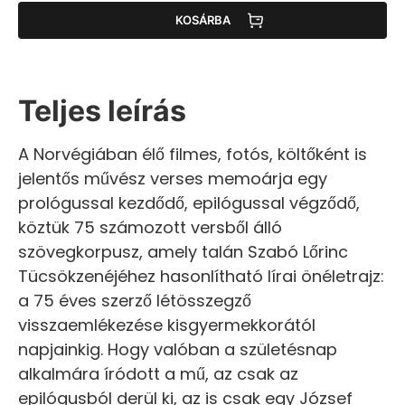
KOSÁRBA
Teljes leírás
A Norvégiában élő filmes, fotós, költőként is
jelentős művész verses memoárja egy
prológussal kezdődő, epilógussal végződő,
köztük 75 számozott versből álló
szövegkorpusz, amely talán Szabó Lőrinc
Tücsökzenéjéhez hasonlítható lírai önéletrajz:
a 75 éves szerző létösszegző
visszaemlékezése kisgyermekkorától
napjainkig. Hogy valóban a születésnap
alkalmára íródott a mű, az csak az
epilógusból derül ki, az is csak egy József