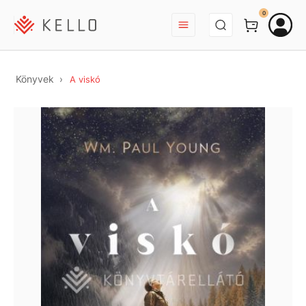
BEJELENTKEZÉS
0
Könyvek
A viskó