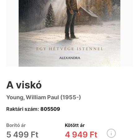
A viskó
Young, William Paul (1955-)
Raktári szám:
805509
Borító ár
Kötött ár
5 499 Ft
4 949 Ft