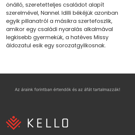
önálló, szeretetteljes családot alapít
szerelmével, Nannel. Idilli békéjük azonban
egyik pillanatról a másikra szertefoszlik,
amikor egy családi nyaralás alkalmával
legkisebb gyermekük, a hatéves Missy
áldozatul esik egy sorozatgyilkosnak.
Az áraink forintban értendők és az áfát tartalmazzák!