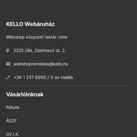
KELLO Webáruház
Webshop központi raktár címe
2225 Üllő, Zöldmező út. 2.
webshoprendeles@kello.hu
+36 1 237 6900 / 3-as mellék
Vásárlóinknak
Rólunk
ÁSZF
GY.I.K.