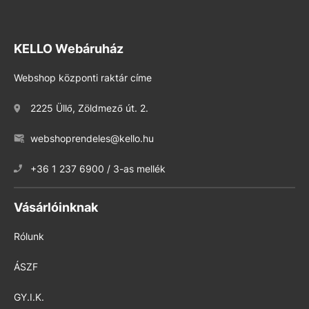
KELLO Webáruház
Webshop központi raktár címe
2225 Üllő, Zöldmező út. 2.
webshoprendeles@kello.hu
+36 1 237 6900 / 3-as mellék
Vásárlóinknak
Rólunk
ÁSZF
GY.I.K.