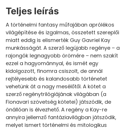
Teljes leírás
A történelmi fantasy műfajában aprólékos
világépítése és izgalmas, összetett szereplői
miatt eddig is elismerték Guy Gavriel Kay
munkásságát. A szerző legújabb regénye – a
rajongók legnagyobb örömére – nem szakít
ezzel a hagyománnyal, és ismét egy
kidolgozott, finomra csiszolt, de annál
rejtélyesebb és kalandosabb történetet
vehetünk át a nagy mesélőtől. A kötet a
szerző regénytrilógiájának világában (a
Fionavari szövetség kötetei) játszódik, de
önállóan is élvezhető. A regény a Kay-re
annyira jellemző fantáziavilágban játszódik,
melyet ismert történelmi és mitologikus