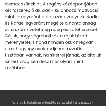
elemek szőnek át. A regény középpontjában
két főszereplő áll, akik – különböző motiváció
miatt – egyaránt a bosszúra vágynak. Nadia
és Rafael egyaránt megélte a hontalanság
és a számkivetettség rideg és sötét érzését.
Céljuk, hogy végrehajtsák a rájuk bízott
merényletet, s noha minden okuk megvan
arra, hogy így cselekedjenek, azzal is
tisztában vannak, ha sikerrel járnak, az általuk
ismert világ sem lesz már olyan, mint
korábban.
Az áraink forintban értendők és az áfát tartalmazzák!