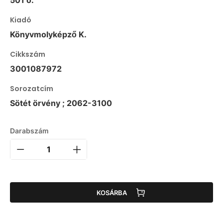
501 o.
Kiadó
Könyvmolyképző K.
Cikkszám
3001087972
Sorozatcím
Sötét örvény ; 2062-3100
Darabszám
KOSÁRBA