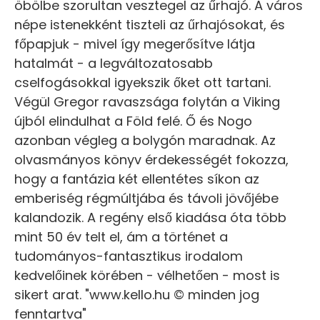
öbölbe szorultan vesztegel az űrhajó. A város
népe istenekként tiszteli az űrhajósokat, és
főpapjuk - mivel így megerősítve látja
hatalmát - a legváltozatosabb
cselfogásokkal igyekszik őket ott tartani.
Végül Gregor ravaszsága folytán a Viking
újból elindulhat a Föld felé. Ő és Nogo
azonban végleg a bolygón maradnak. Az
olvasmányos könyv érdekességét fokozza,
hogy a fantázia két ellentétes síkon az
emberiség régmúltjába és távoli jövőjébe
kalandozik. A regény első kiadása óta több
mint 50 év telt el, ám a történet a
tudományos-fantasztikus irodalom
kedvelőinek körében - vélhetően - most is
sikert arat. "www.kello.hu © minden jog
fenntartva"