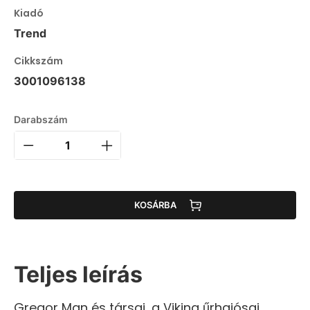
Kiadó
Trend
Cikkszám
3001096138
Darabszám
KOSÁRBA
Teljes leírás
Gregor Man és társai, a Viking űrhajósai