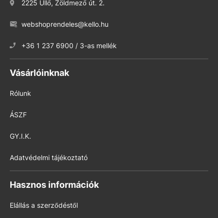
2225 Üllő, Zöldmező út. 2.
webshoprendeles@kello.hu
+36 1 237 6900 / 3-as mellék
Vásárlóinknak
Rólunk
ÁSZF
GY.I.K.
Adatvédelmi tájékoztató
Hasznos információk
Elállás a szerződéstől