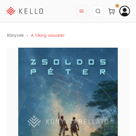
BEJELENTKEZÉS
0
Könyvek
A Viking visszatér