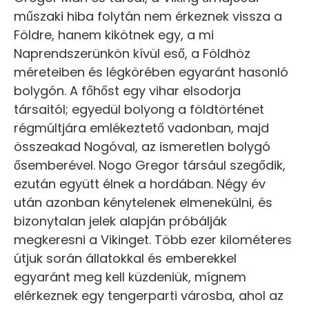
műszaki hiba folytán nem érkeznek vissza a
Földre, hanem kikötnek egy, a mi
Naprendszerünkön kívül eső, a Földhöz
méreteiben és légkörében egyaránt hasonló
bolygón. A főhőst egy vihar elsodorja
társaitól; egyedül bolyong a földtörténet
régmúltjára emlékeztető vadonban, majd
összeakad Nogóval, az ismeretlen bolygó
ősemberével. Nogo Gregor társául szegődik,
ezután együtt élnek a hordában. Négy év
után azonban kénytelenek elmenekülni, és
bizonytalan jelek alapján próbálják
megkeresni a Vikinget. Több ezer kilométeres
útjuk során állatokkal és emberekkel
egyaránt meg kell küzdeniük, mígnem
elérkeznek egy tengerparti városba, ahol az