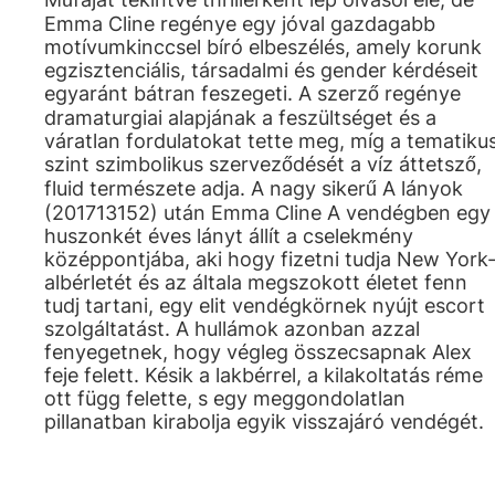
Emma Cline regénye egy jóval gazdagabb
motívumkinccsel bíró elbeszélés, amely korunk
egzisztenciális, társadalmi és gender kérdéseit
egyaránt bátran feszegeti. A szerző regénye
dramaturgiai alapjának a feszültséget és a
váratlan fordulatokat tette meg, míg a tematiku
szint szimbolikus szerveződését a víz áttetsző,
fluid természete adja. A nagy sikerű A lányok
(201713152) után Emma Cline A vendégben egy
huszonkét éves lányt állít a cselekmény
középpontjába, aki hogy fizetni tudja New York-
albérletét és az általa megszokott életet fenn
tudj tartani, egy elit vendégkörnek nyújt escort
szolgáltatást. A hullámok azonban azzal
fenyegetnek, hogy végleg összecsapnak Alex
feje felett. Késik a lakbérrel, a kilakoltatás réme
ott függ felette, s egy meggondolatlan
pillanatban kirabolja egyik visszajáró vendégét.