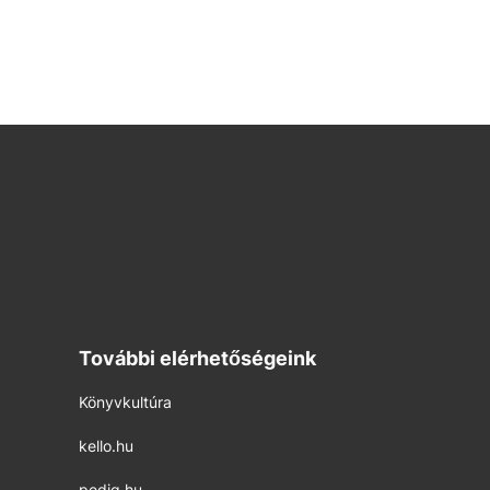
További elérhetőségeink
Könyvkultúra
kello.hu
pedig.hu