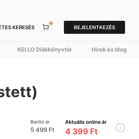
0
ETES KERESÉS
BEJELENTKEZÉS
KELLO Diákkönyvtár
Hírek és blog
stett)
Borító ár
Aktuális online ár
5 499 Ft
4 399 Ft