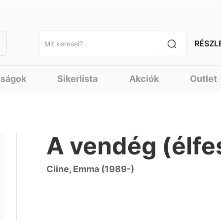
RÉSZL
nságok
Sikerlista
Akciók
Outlet
A vendég (élfe
Cline, Emma (1989-)