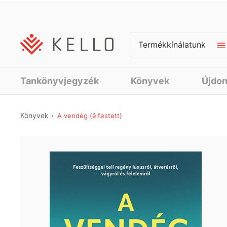
Termékkínálatunk
Tankönyvjegyzék
Könyvek
Újdo
Könyvek
A vendég (élfestett)