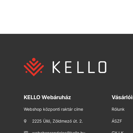
KELLO Webáruház
Vásárló
Webshop központi raktár címe
Rólunk
2225 Üllő, Zöldmező út. 2.
ÁSZF
webshoprendeles@kello.hu
GY.I.K.