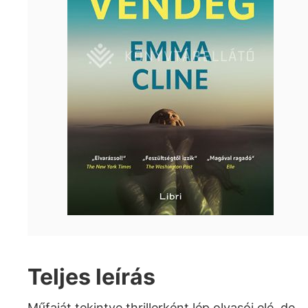
Teljes leírás
Műfaját tekintve thrillerként lép olvasói elé, de