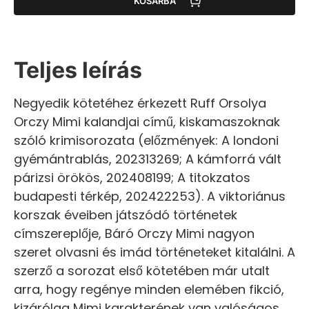
KOSÁRBA
Teljes leírás
Negyedik kötetéhez érkezett Ruff Orsolya
Orczy Mimi kalandjai című, kiskamaszoknak
szóló krimisorozata (előzmények: A londoni
gyémántrablás, 202313269; A kámforrá vált
párizsi örökös, 202408199; A titokzatos
budapesti térkép, 202422253). A viktoriánus
korszak éveiben játszódó történetek
címszereplője, Báró Orczy Mimi nagyon
szeret olvasni és imád történeteket kitalálni. A
szerző a sorozat első kötetében már utalt
arra, hogy regénye minden elemében fikció,
kizárólag Mimi karakterének van valóságos