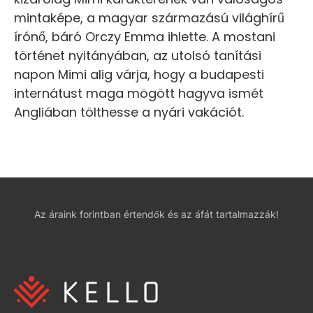
mintaképe, a magyar származású világhírű
írónő, báró Orczy Emma ihlette. A mostani
történet nyitányában, az utolsó tanítási
napon Mimi alig várja, hogy a budapesti
internátust maga mögött hagyva ismét
Angliában tölthesse a nyári vakációt.
Az áraink forintban értendők és az áfát tartalmazzák!