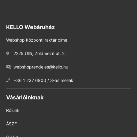
KELLO Webáruház
Webshop központi raktár címe
2225 Üllő, Zöldmező út. 2.
webshoprendeles@kello.hu
+36 1 237 6900 / 3-as mellék
Vásárlóinknak
Rólunk
ÁSZF