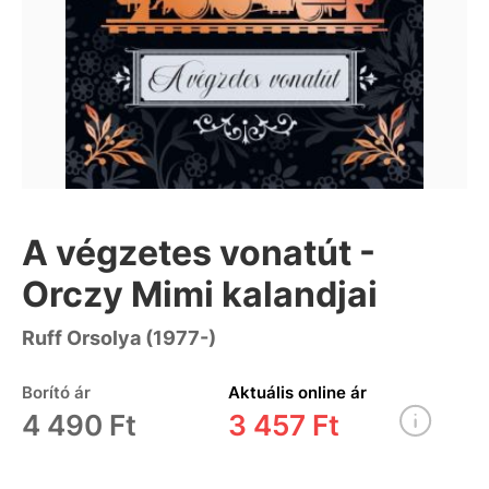
A végzetes vonatút -
Orczy Mimi kalandjai
Ruff Orsolya (1977-)
Borító ár
Aktuális online ár
4 490 Ft
3 457 Ft