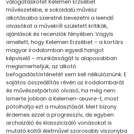
válogatáskötet Kelemen Erzsébet
művészetébe, e sokoldalú művész
alkotásaiba szeretné bevezetni a leendő
olvasókat a művekről született kritikák,
ajánlások és recenziók fényében. Vagyis
amellett, hogy Kelemen Erzsébet – a kortárs
magyar irodalomban egyedi hangot
képviselő – munkásságát is alaposabban
megismerhetjük, az alkotó
befogadástörténetét sem kell nélkülöznünk. E
sajátos összeállítás révén az irodalombarát
és művészetpártoló olvasó, ha még nem
ismerte jobban a Kelemen-œuvre-t, most
pótolhatja ezt a mulasztását. Mert bizony
érdemes ezzel a progresszív, de egyben
archaizáló és klasszicizáló vonásokat is
mutató költői életművel szorosabb viszonyba