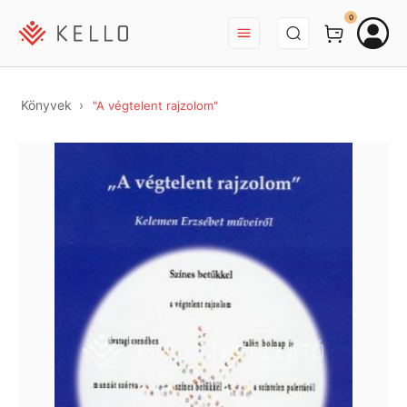
BEJELENTKEZÉS
0
Könyvek
"A végtelent rajzolom"