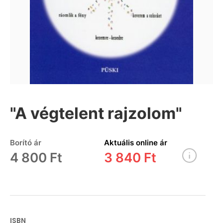
"A végtelent rajzolom"
Borító ár
Aktuális online ár
4 800 Ft
3 840 Ft
ISBN