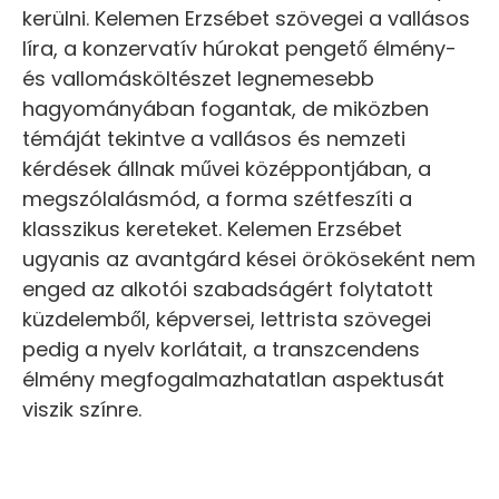
kerülni. Kelemen Erzsébet szövegei a vallásos
líra, a konzervatív húrokat pengető élmény-
és vallomásköltészet legnemesebb
hagyományában fogantak, de miközben
témáját tekintve a vallásos és nemzeti
kérdések állnak művei középpontjában, a
megszólalásmód, a forma szétfeszíti a
klasszikus kereteket. Kelemen Erzsébet
ugyanis az avantgárd kései örököseként nem
enged az alkotói szabadságért folytatott
küzdelemből, képversei, lettrista szövegei
pedig a nyelv korlátait, a transzcendens
élmény megfogalmazhatatlan aspektusát
viszik színre.