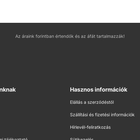
Az áraink forintban értendők és az áfát tartalmazzák!
inknak
Hasznos információk
Elállás a szerződéstől
Szállítási és fizetési információk
Hírlevél-feliratkozás
i tájékoztató
Sütikezelés