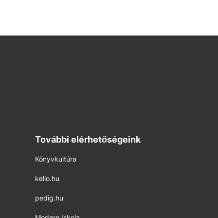
További elérhetőségeink
Könyvkultúra
kello.hu
pedig.hu
Modern Iskola