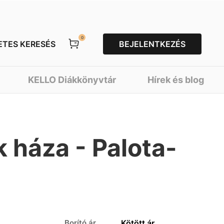
0
ETES KERESÉS
BEJELENTKEZÉS
KELLO Diákkönyvtár
Hírek és blog
k háza - Palota-
Borító ár
Kötött ár