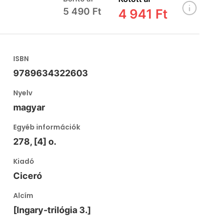
5 490 Ft
4 941 Ft
ISBN
9789634322603
Nyelv
magyar
Egyéb információk
278, [4] o.
Kiadó
Ciceró
Alcím
[Ingary-trilógia 3.]