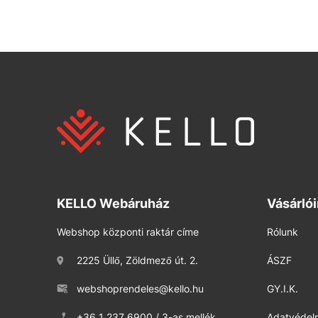
KELLO Webáruház
Vásárló
Webshop központi raktár címe
Rólunk
2225 Üllő, Zöldmező út. 2.
ÁSZF
webshoprendeles@kello.hu
GY.I.K.
+36 1 237 6900 / 3-as mellék
Adatvédelm