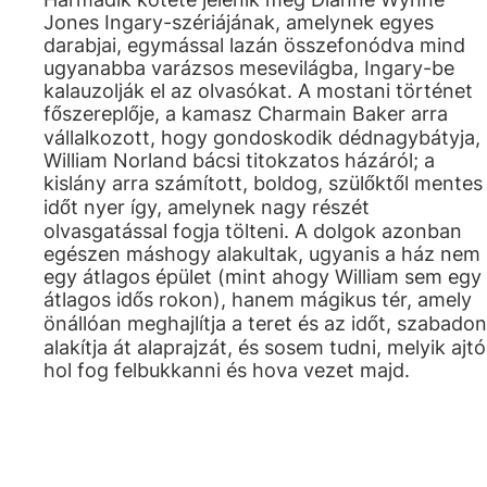
Jones Ingary-szériájának, amelynek egyes
darabjai, egymással lazán összefonódva mind
ugyanabba varázsos mesevilágba, Ingary-be
kalauzolják el az olvasókat. A mostani történet
főszereplője, a kamasz Charmain Baker arra
vállalkozott, hogy gondoskodik dédnagybátyja,
William Norland bácsi titokzatos házáról; a
kislány arra számított, boldog, szülőktől mentes
időt nyer így, amelynek nagy részét
olvasgatással fogja tölteni. A dolgok azonban
egészen máshogy alakultak, ugyanis a ház nem
egy átlagos épület (mint ahogy William sem egy
átlagos idős rokon), hanem mágikus tér, amely
önállóan meghajlítja a teret és az időt, szabadon
alakítja át alaprajzát, és sosem tudni, melyik ajtó
hol fog felbukkanni és hova vezet majd.