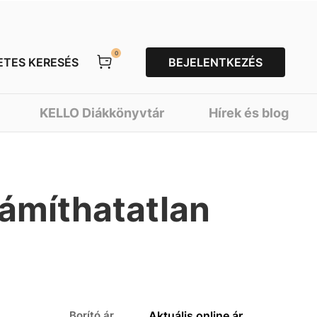
0
ETES KERESÉS
BEJELENTKEZÉS
KELLO Diákkönyvtár
Hírek és blog
zámíthatatlan
Borító ár
Aktuális online ár