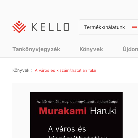
Termékkínálatunk
Tankönyvjegyzék
Könyvek
Újdo
Könyvek
A város és kiszámíthatatlan falai