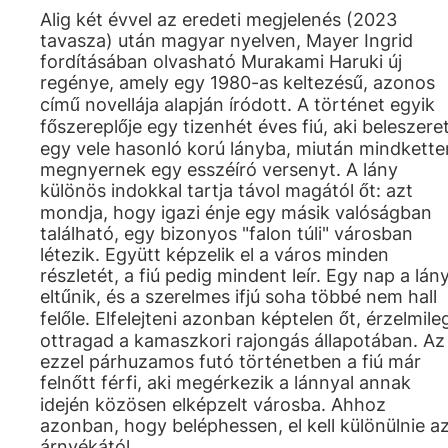
Alig két évvel az eredeti megjelenés (2023
tavasza) után magyar nyelven, Mayer Ingrid
fordításában olvasható Murakami Haruki új
regénye, amely egy 1980-as keltezésű, azonos
című novellája alapján íródott. A történet egyik
főszereplője egy tizenhét éves fiú, aki beleszere
egy vele hasonló korú lányba, miután mindkette
megnyernek egy esszéíró versenyt. A lány
különös indokkal tartja távol magától őt: azt
mondja, hogy igazi énje egy másik valóságban
található, egy bizonyos "falon túli" városban
létezik. Együtt képzelik el a város minden
részletét, a fiú pedig mindent leír. Egy nap a lán
eltűnik, és a szerelmes ifjú soha többé nem hall
felőle. Elfelejteni azonban képtelen őt, érzelmile
ottragad a kamaszkori rajongás állapotában. Az
ezzel párhuzamos futó történetben a fiú már
felnőtt férfi, aki megérkezik a lánnyal annak
idején közösen elképzelt városba. Ahhoz
azonban, hogy beléphessen, el kell különülnie a
árnyékától.