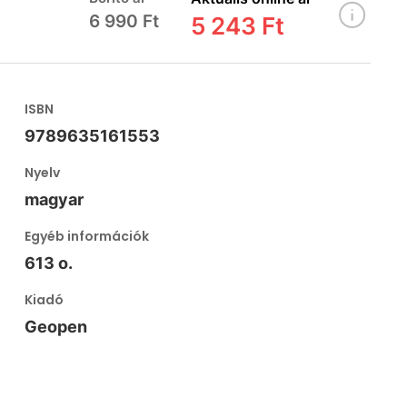
6 990 Ft
5 243 Ft
ISBN
9789635161553
Nyelv
magyar
Egyéb információk
613 o.
Kiadó
Geopen