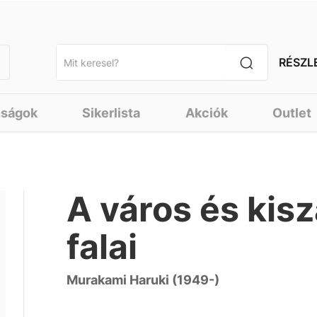
RÉSZL
nságok
Sikerlista
Akciók
Outlet
A város és kis
falai
Murakami Haruki (1949-)