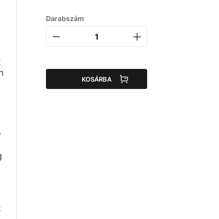
Darabszám
t
n
KOSÁRBA
y
g
z