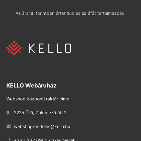
Az áraink forintban értendők és az áfát tartalmazzák!
KELLO Webáruház
Webshop központi raktár címe
2225 Üllő, Zöldmező út. 2.
webshoprendeles@kello.hu
+36 1 237 6900 / 3-as mellék