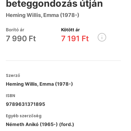
beteggondozás útján
Heming Willis, Emma (1978-)
Borító ár
Kötött ár
7 990 Ft
7 191 Ft
Szerző
Heming Willis, Emma (1978-)
ISBN
9789631371895
Egyéb szerzőség
Németh Anikó (1965-) (ford.)