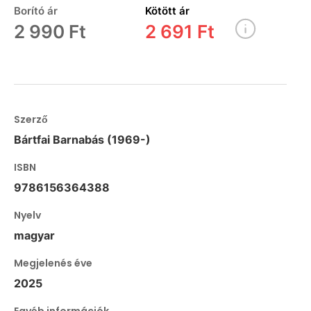
Borító ár
Kötött ár
2 990 Ft
2 691 Ft
Szerző
Bártfai Barnabás (1969-)
ISBN
9786156364388
Nyelv
magyar
Megjelenés éve
2025
Egyéb információk