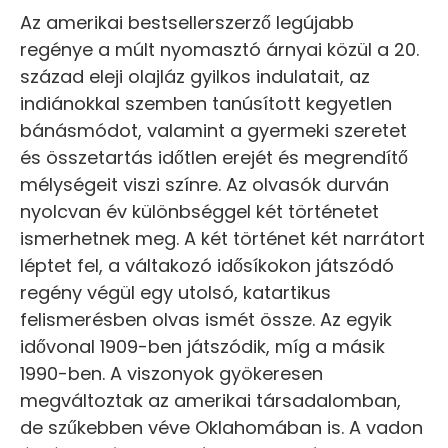
Az amerikai bestsellerszerző legújabb
regénye a múlt nyomasztó árnyai közül a 20.
század eleji olajláz gyilkos indulatait, az
indiánokkal szemben tanúsított kegyetlen
bánásmódot, valamint a gyermeki szeretet
és összetartás időtlen erejét és megrendítő
mélységeit viszi színre. Az olvasók durván
nyolcvan év különbséggel két történetet
ismerhetnek meg. A két történet két narrátort
léptet fel, a váltakozó idősíkokon játszódó
regény végül egy utolsó, katartikus
felismerésben olvas ismét össze. Az egyik
idővonal 1909-ben játszódik, míg a másik
1990-ben. A viszonyok gyökeresen
megváltoztak az amerikai társadalomban,
de szűkebben véve Oklahomában is. A vadon