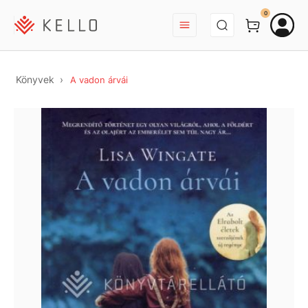
BEJELENTKEZÉS
0
Könyvek
A vadon árvái