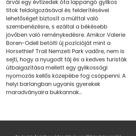
árvái egy évtizedek óta lappangó gyilkos
titok feldolgozásával és felderítésével
lehetőséget biztosít a múlttal való
szembenézésre, s ezáltal a békésebb
jövőben való reménykedésre. Amikor Valerie
Boren-Odell betölti új pozícióját mint a
Horsethief Trail Nemzeti Park vadőre, nem is
sejti, hogy a nyugodt táj és a kedves turisták
útbaigazítása mellett egy gyilkossági
nyomozás kellős közepébe fog csöppenni. A
helyi barlangban ugyanis gyerekek
maradványaira bukkannak…