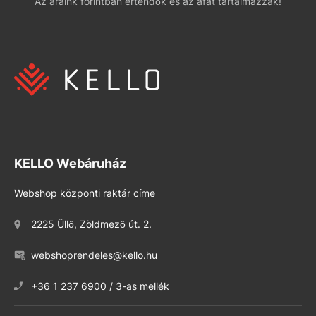
Az áraink forintban értendők és az áfát tartalmazzák!
KELLO Webáruház
Webshop központi raktár címe
2225 Üllő, Zöldmező út. 2.
webshoprendeles@kello.hu
+36 1 237 6900 / 3-as mellék