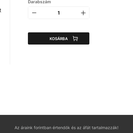
Darabszám
t
KOSÁRBA
Az áraink forintban értendők és az áfát tartalmazzák!