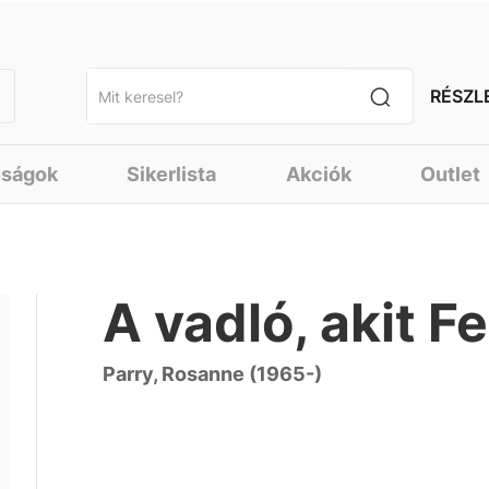
RÉSZL
nságok
Sikerlista
Akciók
Outlet
A vadló, akit F
Parry, Rosanne (1965-)