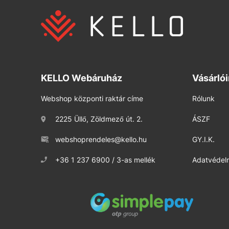
KELLO Webáruház
Vásárló
Webshop központi raktár címe
Rólunk
2225 Üllő, Zöldmező út. 2.
ÁSZF
webshoprendeles@kello.hu
GY.I.K.
+36 1 237 6900 / 3-as mellék
Adatvédelm