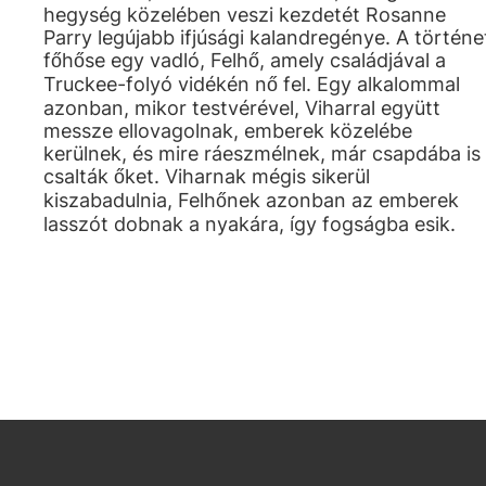
hegység közelében veszi kezdetét Rosanne
Parry legújabb ifjúsági kalandregénye. A történe
főhőse egy vadló, Felhő, amely családjával a
Truckee-folyó vidékén nő fel. Egy alkalommal
azonban, mikor testvérével, Viharral együtt
messze ellovagolnak, emberek közelébe
kerülnek, és mire ráeszmélnek, már csapdába is
csalták őket. Viharnak mégis sikerül
kiszabadulnia, Felhőnek azonban az emberek
lasszót dobnak a nyakára, így fogságba esik.