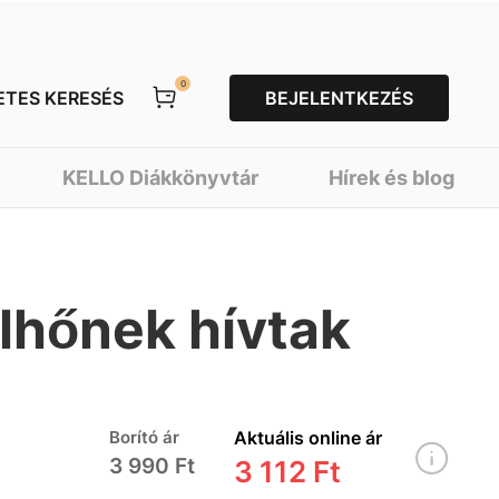
0
ETES KERESÉS
BEJELENTKEZÉS
KELLO Diákkönyvtár
Hírek és blog
elhőnek hívtak
Borító ár
Aktuális online ár
3 990 Ft
3 112 Ft