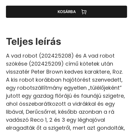
KOSÁRBA
Teljes leírás
A vad robot (202425208) és A vad robot
szökése (202425209) című kötetek után
visszatér Peter Brown kedves karaktere, Roz.
A kis robot korábban hajótörést szenvedett,
egy robotszállítmány egyetlen „túlélőjeként”
jutott egy gazdag flórájú és faunájú szigetre,
ahol összebarátkozott a vidrákkal és egy
libával, Derűcsőrrel, később azonban a rá
vadászó Reco 1, 2 és 3 egy léghajóval
elragadták őt a szigetről, mert azt gondolták,