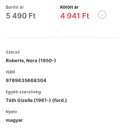
Borító ár
Kötött ár
5 490 Ft
4 941 Ft
Szerző
Roberts, Nora (1950-)
ISBN
9789635668304
Egyéb szerzőség
Tóth Gizella (1961-) (ford.)
Nyelv
magyar