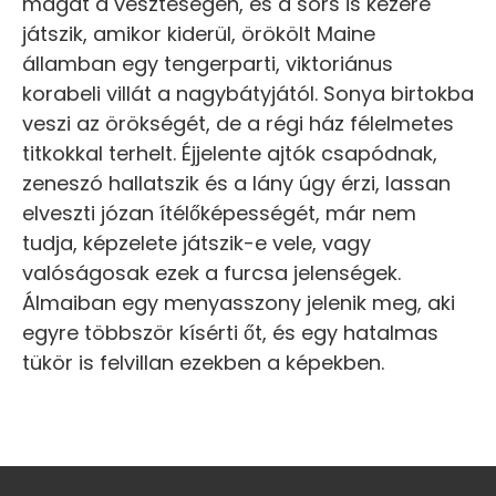
magát a veszteségen, és a sors is kezére
játszik, amikor kiderül, örökölt Maine
államban egy tengerparti, viktoriánus
korabeli villát a nagybátyjától. Sonya birtokba
veszi az örökségét, de a régi ház félelmetes
titkokkal terhelt. Éjjelente ajtók csapódnak,
zeneszó hallatszik és a lány úgy érzi, lassan
elveszti józan ítélőképességét, már nem
tudja, képzelete játszik-e vele, vagy
valóságosak ezek a furcsa jelenségek.
Álmaiban egy menyasszony jelenik meg, aki
egyre többször kísérti őt, és egy hatalmas
tükör is felvillan ezekben a képekben.