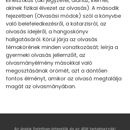
kinesztikus (aki jegyzetel, aláhúz, kiemel,
akinek fizikai élvezet az olvasás). A második
fejezetben (Olvasási módok) szól a könyvbe
való belefeledkezésről, a katarzisról, az
olvasás idejéről, a hangoskönyv
hallgatásáról. Körül járja az olvasás
témakörének minden vonatkozását; leírja a
gyermeki olvasás jellemzőit, az
olvasmányélmény másokkal való
megosztásának örömét, azt a döntően
fontos élményt, amikor az olvasó megtalálja
magát az olvasmányában.
Az áraink forintban értendők és az áfát tartalmazzák!