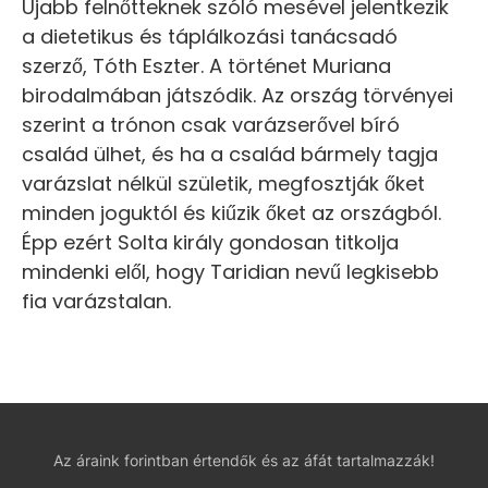
Újabb felnőtteknek szóló mesével jelentkezik
a dietetikus és táplálkozási tanácsadó
szerző, Tóth Eszter. A történet Muriana
birodalmában játszódik. Az ország törvényei
szerint a trónon csak varázserővel bíró
család ülhet, és ha a család bármely tagja
varázslat nélkül születik, megfosztják őket
minden joguktól és kiűzik őket az országból.
Épp ezért Solta király gondosan titkolja
mindenki elől, hogy Taridian nevű legkisebb
fia varázstalan.
Az áraink forintban értendők és az áfát tartalmazzák!