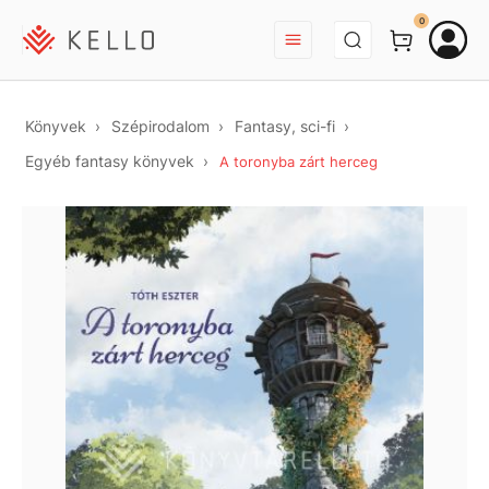
BEJELENTKEZÉS
0
Könyvek
Szépirodalom
Fantasy, sci-fi
Egyéb fantasy könyvek
A toronyba zárt herceg