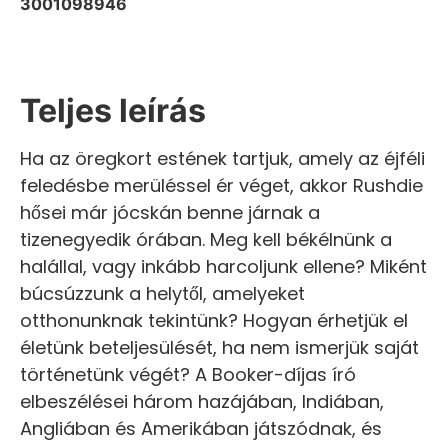
3001098946
Teljes leírás
Ha az öregkort estének tartjuk, amely az éjféli
feledésbe merüléssel ér véget, akkor Rushdie
hősei már jócskán benne járnak a
tizenegyedik órában. Meg kell békélnünk a
halállal, vagy inkább harcoljunk ellene? Miként
búcsúzzunk a helytől, amelyeket
otthonunknak tekintünk? Hogyan érhetjük el
életünk beteljesülését, ha nem ismerjük saját
történetünk végét? A Booker-díjas író
elbeszélései három hazájában, Indiában,
Angliában és Amerikában játszódnak, és