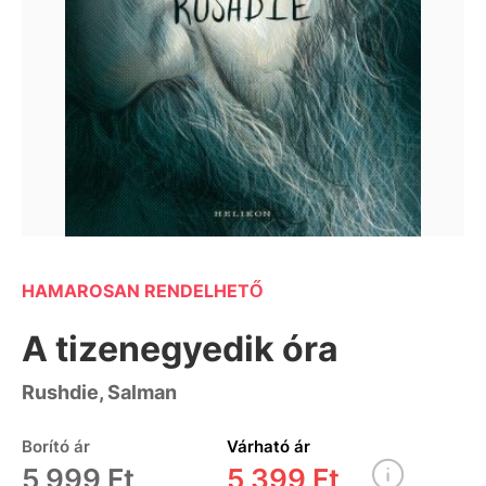
HAMAROSAN RENDELHETŐ
A tizenegyedik óra
Rushdie, Salman
Borító ár
Várható ár
5 999 Ft
5 399 Ft