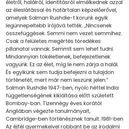
életről, halálról, identitásról elmélkednek azzal
az éleslátással és határtalan képzelőerővel,
amelyek Salman Rushdie-t korunk egyik
legünnepeltebb írójává tették. „Nincsenek
összefüggések. Semmi nem vezet semmihez.
Csak a felületes megértés töredékes
pillanatai vannak. Semmit sem lehet tudni.
Mindannyian tökéletlenek, befejezetlenek
vagyunk. Ez az élet, míg le nem zárja a halál.
És egyikünk sem tudja befejezni a tulajdon
történetét, mert már nem leszünk jelen.”
Salman Rushdie 1947-ben, nyolc héttel India
függetlenségének kikiáltása előtt született
Bombay-ban. Tizennégy éves korától
Angliában végezte tanulmányait,
Cambridge-ben történésznek tanult. 1981-ben
Az éjfél gyermekeivel robbant be az irodalmi