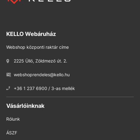
KELLO Webáruház
Webshop központi raktár címe
2225 Üllő, Zöldmező út. 2.
webshoprendeles@kello.hu
+36 1 237 6900 / 3-as mellék
Vásárlóinknak
Rólunk
ÁSZF