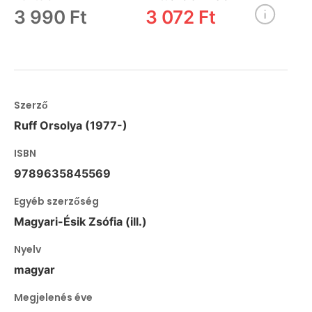
3 990 Ft
3 072 Ft
Szerző
Ruff Orsolya (1977-)
ISBN
9789635845569
Egyéb szerzőség
Magyari-Ésik Zsófia (ill.)
Nyelv
magyar
Megjelenés éve