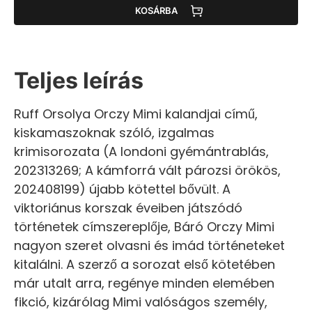
KOSÁRBA
Teljes leírás
Ruff Orsolya Orczy Mimi kalandjai című,
kiskamaszoknak szóló, izgalmas
krimisorozata (A londoni gyémántrablás,
202313269; A kámforrá vált pározsi örökös,
202408199) újabb kötettel bővült. A
viktoriánus korszak éveiben játszódó
történetek címszereplője, Báró Orczy Mimi
nagyon szeret olvasni és imád történeteket
kitalálni. A szerző a sorozat első kötetében
már utalt arra, regénye minden elemében
fikció, kizárólag Mimi valóságos személy,