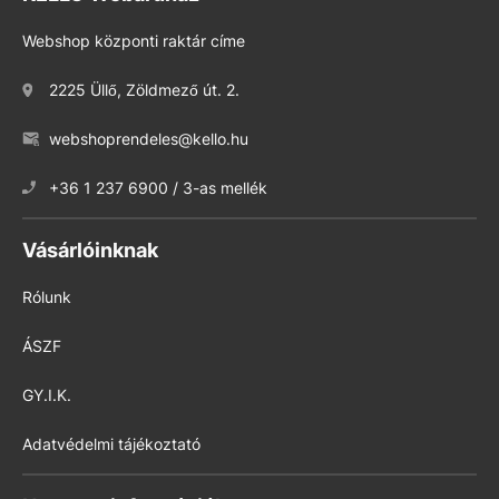
Webshop központi raktár címe
2225 Üllő, Zöldmező út. 2.
webshoprendeles@kello.hu
+36 1 237 6900 / 3-as mellék
Vásárlóinknak
Rólunk
ÁSZF
GY.I.K.
Adatvédelmi tájékoztató