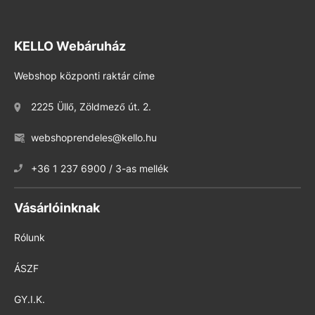
KELLO Webáruház
Webshop központi raktár címe
2225 Üllő, Zöldmező út. 2.
webshoprendeles@kello.hu
+36 1 237 6900 / 3-as mellék
Vásárlóinknak
Rólunk
ÁSZF
GY.I.K.