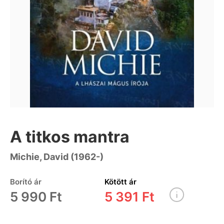
A titkos mantra
Michie, David (1962-)
Borító ár
Kötött ár
5 990 Ft
5 391 Ft