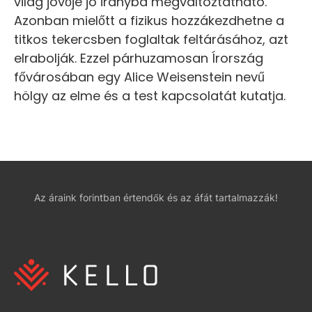
világ jövője jó irányba megváltoztatható.
Azonban mielőtt a fizikus hozzákezdhetne a
titkos tekercsben foglaltak feltárásához, azt
elrabolják. Ezzel párhuzamosan Írország
fővárosában egy Alice Weisenstein nevű
hölgy az elme és a test kapcsolatát kutatja.
Az áraink forintban értendők és az áfát tartalmazzák!