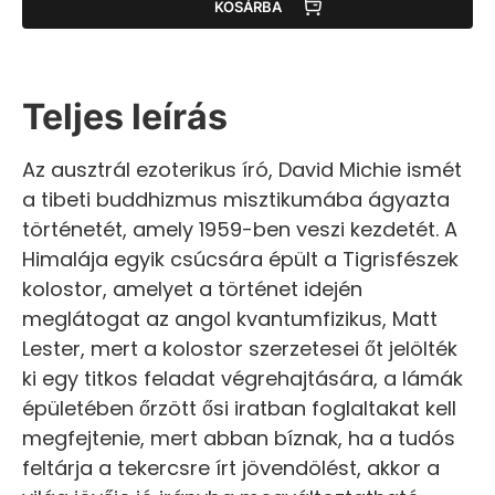
KOSÁRBA
Teljes leírás
Az ausztrál ezoterikus író, David Michie ismét
a tibeti buddhizmus misztikumába ágyazta
történetét, amely 1959-ben veszi kezdetét. A
Himalája egyik csúcsára épült a Tigrisfészek
kolostor, amelyet a történet idején
meglátogat az angol kvantumfizikus, Matt
Lester, mert a kolostor szerzetesei őt jelölték
ki egy titkos feladat végrehajtására, a lámák
épületében őrzött ősi iratban foglaltakat kell
megfejtenie, mert abban bíznak, ha a tudós
feltárja a tekercsre írt jövendölést, akkor a