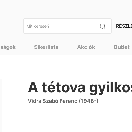
RÉSZL
nságok
Sikerlista
Akciók
Outlet
A tétova gyilko
Vidra Szabó Ferenc (1948-)