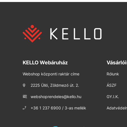
KELLO Webáruház
Vásárló
Webshop központi raktár címe
Rólunk
2225 Üllő, Zöldmező út. 2.
ÁSZF
webshoprendeles@kello.hu
GY.I.K.
+36 1 237 6900 / 3-as mellék
Adatvédelm