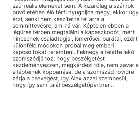
szürreális elemeket sem. A kizárólag a számok
bűvöletében élő férfi nyugdíjba megy, ekkor úgy
érzi, senki nem készítette fel arra a
semmittevésre, ami rá vár. Képtelen ebben a
légüres térben megtalálni a kapaszkodót, mert
nincsenek családtagjai, ismerősei, barátai, ezért
különféle módokon próbál meg emberi
kapcsoltokat teremteni. Felmegy a felette lakó
szomszédjához, hogy beszélgetést
kezdeményezzen, megkérdezi tőle, nem zavarja
e lépteinek koppanása, de a szomszéd rövidre
zárja a csevegést, így Alex azzal szembesül,
hogy így sem talál beszélgetőpartnert.