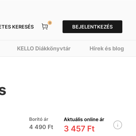
0
ETES KERESÉS
BEJELENTKEZÉS
KELLO Diákkönyvtár
Hírek és blog
s
Borító ár
Aktuális online ár
4 490 Ft
3 457 Ft