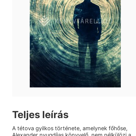
Teljes leírás
A tétova gyilkos története, amelynek főhőse,
Alexander nyugdíjas könyvelő, nem nélkülözi a