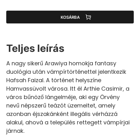
KOSÁRBA
Teljes leírás
A nagy sikerű Arawiya homokja fantasy
duológia után vámpírtörténettel jelentkezik
Hafsah Faizal. A történet helyszíne
Hamvassüvolt városa. Itt él Arthie Casimir, a
város bűnöző lángelméje, aki egy Örvény
nevű népszerű teázót üzemeltet, amely
azonban éjszakánként illegális vérházzá
alakul, ahová a település rettegett vámpírjai
járnak.