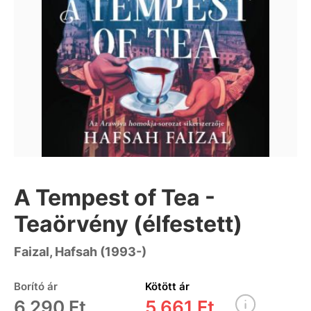
A Tempest of Tea -
Teaörvény (élfestett)
Faizal, Hafsah (1993-)
Borító ár
Kötött ár
6 290 Ft
5 661 Ft