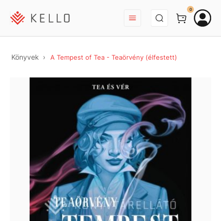
BEJELENTKEZÉS
0
Könyvek
A Tempest of Tea - Teaörvény (élfestett)