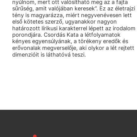
nyúlnom, mert ott valósítható meg az a fajta
sűrűség, amit valójában keresek”. Ez az életrajzi
tény is magyarázza, miért negyvenévesen lett
első kötetes szerző, ugyanakkor nagyon
határozott lírikusi karakterrel lépett az irodalom
porondjára. Csordás Kata a létfolyamatok
kényes egyensúlyának, a törékeny eredők és
erővonalak megverselője, aki olykor a lét rejtett
dimenzióit is láthatóvá teszi.