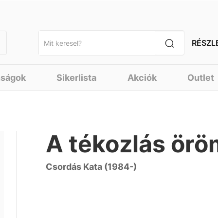
RÉSZL
nságok
Sikerlista
Akciók
Outlet
A tékozlás ör
Csordás Kata (1984-)