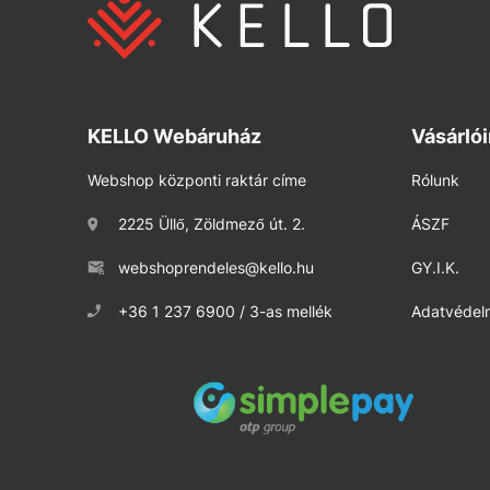
KELLO Webáruház
Vásárló
Webshop központi raktár címe
Rólunk
2225 Üllő, Zöldmező út. 2.
ÁSZF
webshoprendeles@kello.hu
GY.I.K.
+36 1 237 6900 / 3-as mellék
Adatvédelm