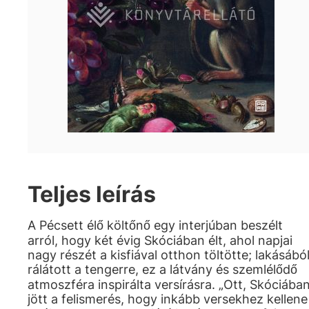
Teljes leírás
A Pécsett élő költőnő egy interjúban beszélt
arról, hogy két évig Skóciában élt, ahol napjai
nagy részét a kisfiával otthon töltötte; lakásábó
rálátott a tengerre, ez a látvány és szemlélődő
atmoszféra inspirálta versírásra. „Ott, Skóciába
jött a felismerés, hogy inkább versekhez kellene