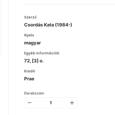
Szerző
Csordás Kata (1984-)
Nyelv
magyar
Egyéb információk
72, [3] o.
Kiadó
Prae
Darabszám
l
n