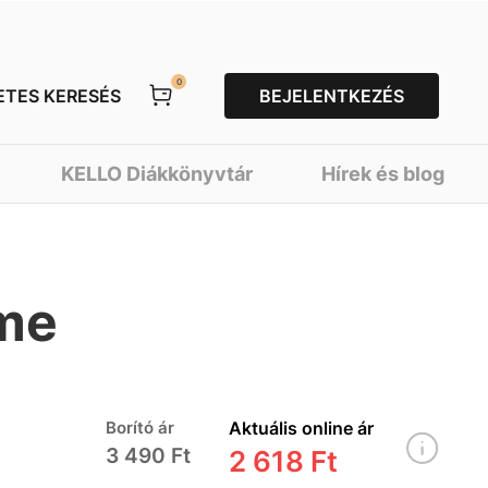
0
ETES KERESÉS
BEJELENTKEZÉS
KELLO Diákkönyvtár
Hírek és blog
öme
Borító ár
Aktuális online ár
3 490 Ft
2 618 Ft