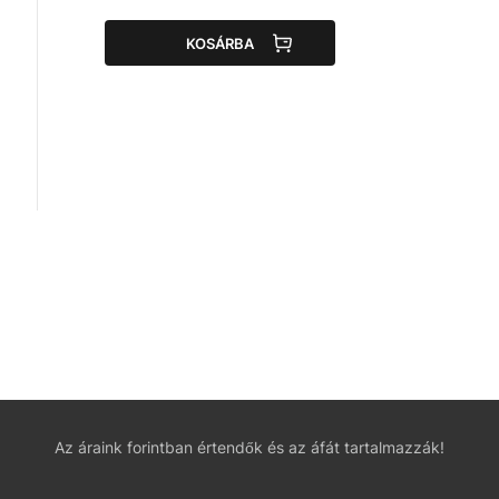
KOSÁRBA
Az áraink forintban értendők és az áfát tartalmazzák!