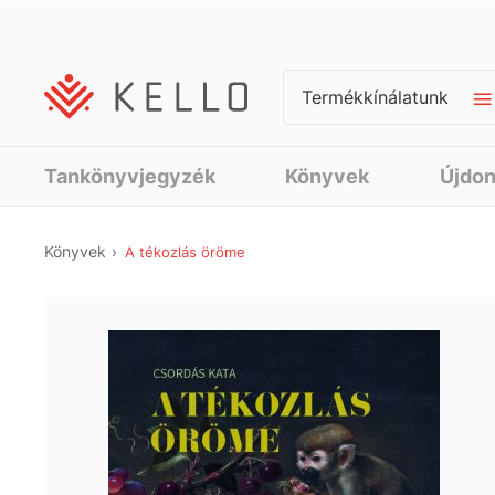
Termékkínálatunk
Tankönyvjegyzék
Könyvek
Újdo
Könyvek
A tékozlás öröme