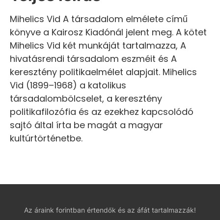
Mihelics Vid A társadalom elmélete című
könyve a Kairosz Kiadónál jelent meg. A kötet
Mihelics Vid két munkáját tartalmazza, A
hivatásrendi társadalom eszméit és A
keresztény politikaelmélet alapjait. Mihelics
Vid (1899–1968) a katolikus
társadalombölcselet, a keresztény
politikafilozófia és az ezekhez kapcsolódó
sajtó által írta be magát a magyar
kultúrtörténetbe.
Az áraink forintban értendők és az áfát tartalmazzák!