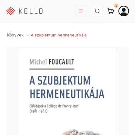
BEJELENTKEZÉS
0
Könyvek
A szubjektum hermeneutikája