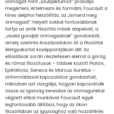
önmagát mint „szubjektumot” próbálja
megérteni, értelmezni és formálni. Foucault a
híres delphoi felszólítás, az „Ismerd meg
önmagad!” helyett sokkal fontosabbnak
tartja az antik filozófia másik alapelvét, a
„viseld gondját önmagadnak” gondolatát,
amely szerinte évszázadokon át a filozófiai
életgyakorlat középpontjában állt. Az
előadások során részletesen elemzi a görög
és római filozófusok – többek között Platón,
Epiktétosz, Seneca és Marcus Aurelius –
önformálással kapcsolatos gondolatait,
miközben azt vizsgálja, hogyan kapcsolódik
össze az igazság keresése az önmagunkkal
végzett etikai munkával. Foucault egyik
legfontosabb állítása, hogy az ókori
filozófiában az igazsághoz való hozzáférés