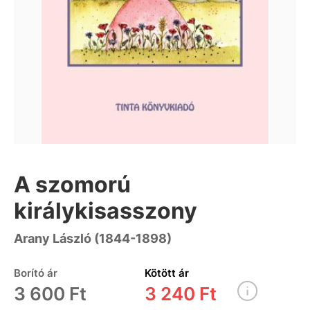
A szomorú
királykisasszony
Arany László (1844-1898)
Borító ár
Kötött ár
3 600 Ft
3 240 Ft