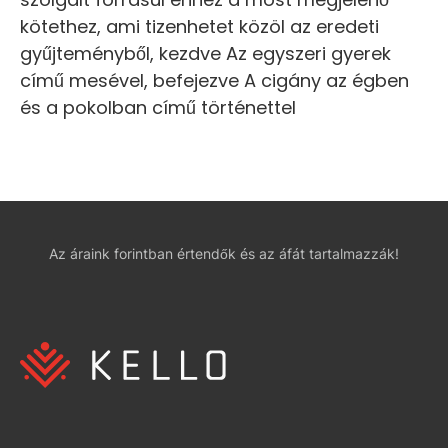
kötethez, ami tizenhetet közöl az eredeti
gyűjteményből, kezdve Az egyszeri gyerek
című mesével, befejezve A cigány az égben
és a pokolban című történettel
Az áraink forintban értendők és az áfát tartalmazzák!