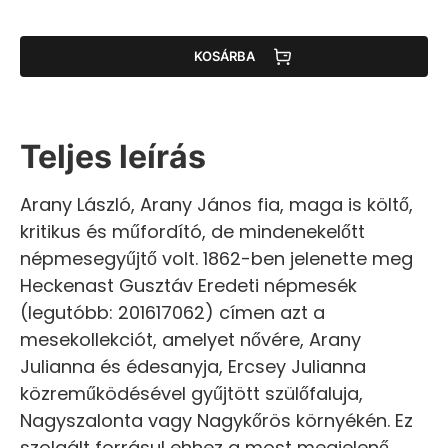
KOSÁRBA
Teljes leírás
Arany László, Arany János fia, maga is költő,
kritikus és műfordító, de mindenekelőtt
népmesegyűjtő volt. 1862-ben jelenette meg
Heckenast Gusztáv Eredeti népmesék
(legutóbb: 201617062) címen azt a
mesekollekciót, amelyet nővére, Arany
Julianna és édesanyja, Ercsey Julianna
közreműködésével gyűjtött szülőfaluja,
Nagyszalonta vagy Nagykőrös környékén. Ez
szolgált forrásul ehhez a most megjelenő