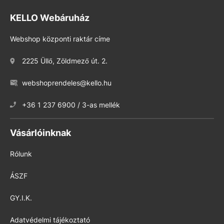
KELLO Webáruház
Webshop központi raktár címe
2225 Üllő, Zöldmező út. 2.
webshoprendeles@kello.hu
+36 1 237 6900 / 3-as mellék
Vásárlóinknak
Rólunk
ÁSZF
GY.I.K.
Adatvédelmi tájékoztató