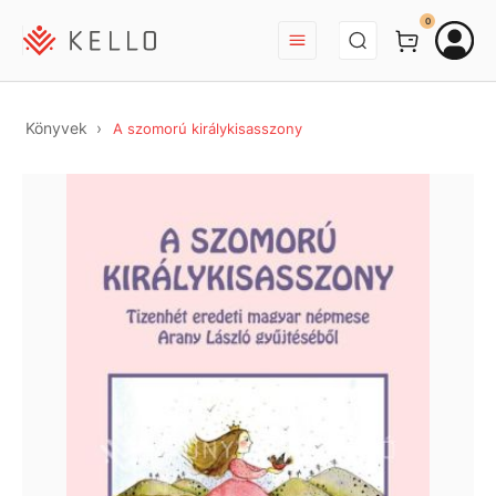
BEJELENTKEZÉS
0
Könyvek
A szomorú királykisasszony