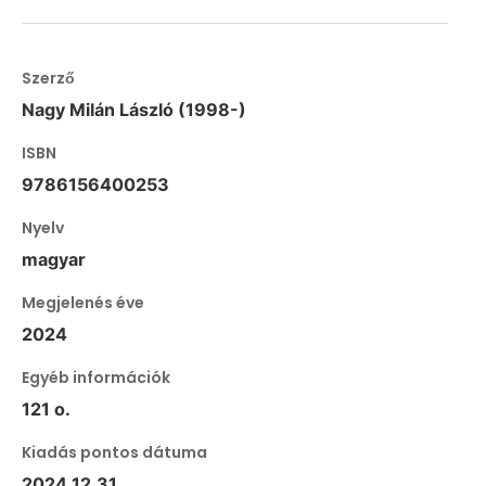
Szerző
Nagy Milán László (1998-)
ISBN
9786156400253
Nyelv
magyar
Megjelenés éve
2024
Egyéb információk
121 o.
Kiadás pontos dátuma
2024.12.31