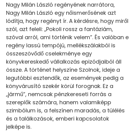
Nagy Milán László regényének narrátora,
Nagy Milán László egy nőismerősének azt
lódítja, hogy regényt ír. A kérdésre, hogy miről
szól, azt feleli: „Pokoli rossz a fantáziám,
szóval arról, ami történik velem”. És valóban e
regény lassú tempójú, mellékszálakból is
összeszövődő cselekménye egy
könyvkereskedő vállalkozás epizódjaiból áll
össze. A történet helyszíne Szolnok, ideje a
legutóbbi esztendők, az események pedig a
könyvárusító szekér körül forognak. Ez a
„jármű”, nemcsak pénzkereseti forrás a
szereplők számára, hanem valamiképp
szimbólum is, a felszínen maradás, a túlélés
és a találkozások, emberi kapcsolatok
jelképe is.