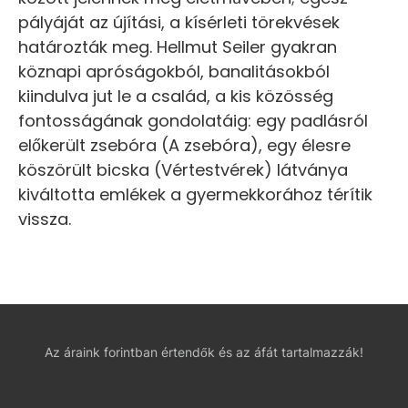
pályáját az újítási, a kísérleti törekvések
határozták meg. Hellmut Seiler gyakran
köznapi apróságokból, banalitásokból
kiindulva jut le a család, a kis közösség
fontosságának gondolatáig: egy padlásról
előkerült zsebóra (A zsebóra), egy élesre
köszörült bicska (Vértestvérek) látványa
kiváltotta emlékek a gyermekkorához térítik
vissza.
Az áraink forintban értendők és az áfát tartalmazzák!