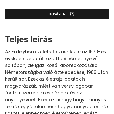
KOSÁRBA
Teljes leírás
Az Erdélyben született szász költő az 1970-es
években debütált az ottani német nyelvű
sajtóban, de igazi költői kibontakozására
Németországba való áttelepedése, 1988 után
került sor. Ezek az életrajzi adatok is
magyarázzák, miért van versvilágában
fontos szerepe a családnak és az
anyanyelvnek. Ezek az amúgy hagyományos
témák egyáltalán nem hagyományos formák
között jelennek meg életművében; egész