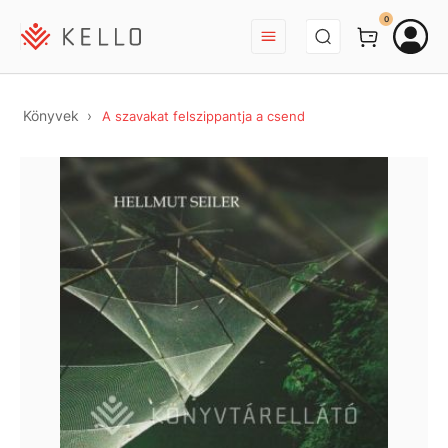
BEJELENTKEZÉS
0
Könyvek
A szavakat felszippantja a csend