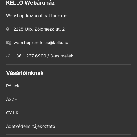
KELLO Webáruház
Webshop központi raktár címe
2225 Üllő, Zöldmező út. 2.
webshoprendeles@kello.hu
+36 1 237 6900 / 3-as mellék
Vásárlóinknak
Rólunk
ÁSZF
GY.I.K.
Adatvédelmi tájékoztató