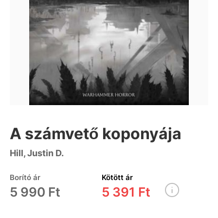
A számvető koponyája
Hill, Justin D.
Borító ár
Kötött ár
5 990 Ft
5 391 Ft