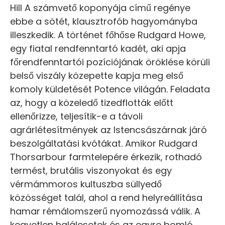
Hill A számvető koponyája című regénye
ebbe a sötét, klausztrofób hagyományba
illeszkedik. A történet főhőse Rudgard Howe,
egy fiatal rendfenntartó kadét, aki apja
főrendfenntartói pozíciójának öröklése körüli
belső viszály közepette kapja meg első
komoly küldetését Potence világán. Feladata
az, hogy a közeledő tizedflották előtt
ellenőrizze, teljesítik-e a távoli
agrárlétesítmények az Istencsászárnak járó
beszolgáltatási kvótákat. Amikor Rudgard
Thorsarbour farmtelepére érkezik, rothadó
termést, brutális viszonyokat és egy
vérmámmoros kultuszba süllyedő
közösséget talál, ahol a rend helyreállítása
hamar rémálomszerű nyomozássá válik. A
kegyetlen halálesetek és az egyre bomló