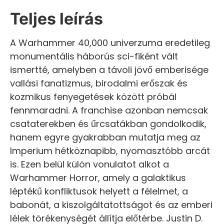
Teljes leírás
A Warhammer 40,000 univerzuma eredetileg
monumentális háborús sci-fiként vált
ismertté, amelyben a távoli jövő emberisége
vallási fanatizmus, birodalmi erőszak és
kozmikus fenyegetések között próbál
fennmaradni. A franchise azonban nemcsak
csataterekben és űrcsatákban gondolkodik,
hanem egyre gyakrabban mutatja meg az
Imperium hétköznapibb, nyomasztóbb arcát
is. Ezen belül külön vonulatot alkot a
Warhammer Horror, amely a galaktikus
léptékű konfliktusok helyett a félelmet, a
babonát, a kiszolgáltatottságot és az emberi
lélek törékenységét állítja előtérbe. Justin D.