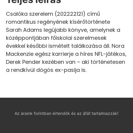
Csalóka szerelem (202222121) című
romantikus regényének kísérőtörténete
Sarah Adams legújabb könyve, amelynek a
középpontjában főiskolai szerelmesek
évekkel későbbi ismételt találkozása áll. Nora
Mackenzie egész karrierje a híres NFL-játékos,
Derek Pender kezében van – aki történetesen
a rendkívül dögös ex-pasija is.
Az áraink forintban értendők és az áfát tartalmazzák!