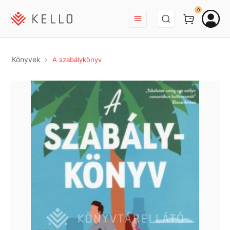
BEJELENTKEZÉS
0
Könyvek
A szabálykönyv