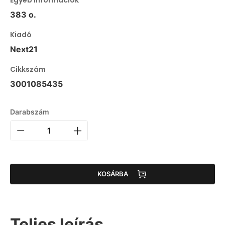
383 o.
Kiadó
Next21
Cikkszám
3001085435
Darabszám
KOSÁRBA
Teljes leírás