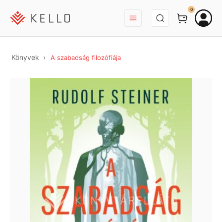
BEJELENTKEZÉS
0
Könyvek
A szabadság filozófiája