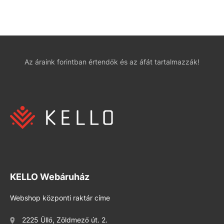
Az áraink forintban értendők és az áfát tartalmazzák!
KELLO Webáruház
Webshop központi raktár címe
2225 Üllő, Zöldmező út. 2.