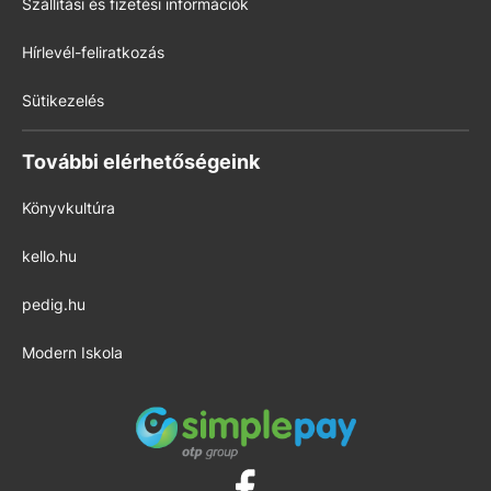
Szállítási és fizetési információk
Hírlevél-feliratkozás
Sütikezelés
További elérhetőségeink
Könyvkultúra
kello.hu
pedig.hu
Modern Iskola