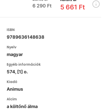
6 290 Ft
5 661 Ft
ISBN
9789636148638
Nyelv
magyar
Egyéb információk
574, [1] o.
Kiadó
Animus
Alcím
a költőnő álma