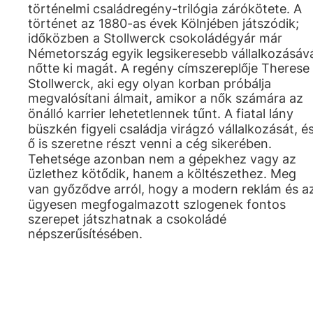
történelmi családregény-trilógia zárókötete. A
történet az 1880-as évek Kölnjében játszódik;
időközben a Stollwerck csokoládégyár már
Németország egyik legsikeresebb vállalkozásáv
nőtte ki magát. A regény címszereplője Therese
Stollwerck, aki egy olyan korban próbálja
megvalósítani álmait, amikor a nők számára az
önálló karrier lehetetlennek tűnt. A fiatal lány
büszkén figyeli családja virágzó vállalkozását, é
ő is szeretne részt venni a cég sikerében.
Tehetsége azonban nem a gépekhez vagy az
üzlethez kötődik, hanem a költészethez. Meg
van győződve arról, hogy a modern reklám és a
ügyesen megfogalmazott szlogenek fontos
szerepet játszhatnak a csokoládé
népszerűsítésében.