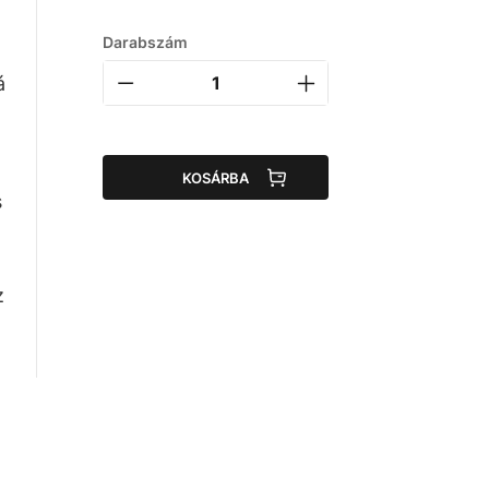
Darabszám
á
KOSÁRBA
s
z