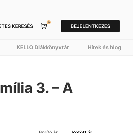
0
ETES KERESÉS
BEJELENTKEZÉS
KELLO Diákkönyvtár
Hírek és blog
mília 3. – A
Borító ár
Kötött ár