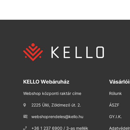
KELLO Webáruház
Vásárló
Webshop központi raktár címe
Rólunk
2225 Üllő, Zöldmező út. 2.
ÁSZF
webshoprendeles@kello.hu
GY.I.K.
+36 1 237 6900 / 3-as mellék
Adatvédelm