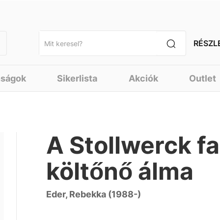
RÉSZL
nságok
Sikerlista
Akciók
Outlet
A Stollwerck fa
költőnő álma
Eder, Rebekka (1988-)