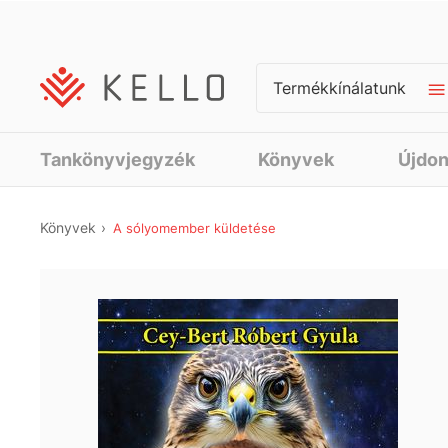
Termékkínálatunk
Tankönyvjegyzék
Könyvek
Újdo
Könyvek
A sólyomember küldetése