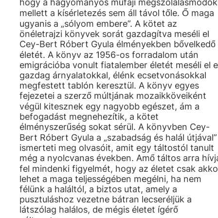
hogy a hagyományos műfaji megszólalásmódok
mellett a kísérletezés sem áll távol tőle. Ő maga
ugyanis a „sólyom embere”. A kötet az
önéletrajzi könyvek sorát gazdagítva meséli el
Cey-Bert Róbert Gyula élményekben bővelkedő
életét. A könyv az 1956-os forradalom után
emigrációba vonult fiatalember életét meséli el e
gazdag árnyalatokkal, élénk ecsetvonásokkal
megfestett tablón keresztül. A könyv egyes
fejezetei a szerző múltjának mozaikköveiként
végül kitesznek egy nagyobb egészet, ám a
befogadást megnehezítik, a kötet
élményszerűség sokat sérül. A könyvben Cey-
Bert Róbert Gyula a „szabadság és halál útjával”
ismerteti meg olvasóit, amit egy táltostól tanult
még a nyolcvanas években. Amő táltos arra hívj
fel mindenki figyelmét, hogy az életet csak akko
lehet a maga teljességében megélni, ha nem
félünk a haláltól, a biztos utat, amely a
pusztuláshoz vezetne bátran lecseréljük a
látszólag halálos, de mégis életet ígérő