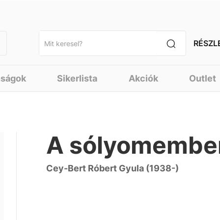
RÉSZL
nságok
Sikerlista
Akciók
Outlet
A sólyomember
Cey-Bert Róbert Gyula (1938-)