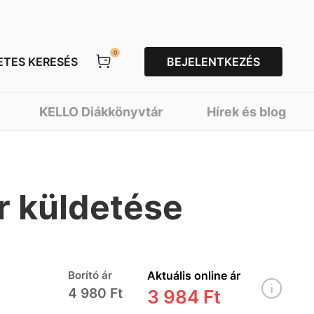
0
ETES KERESÉS
BEJELENTKEZÉS
KELLO Diákkönyvtár
Hírek és blog
 küldetése
Borító ár
Aktuális online ár
4 980 Ft
3 984 Ft