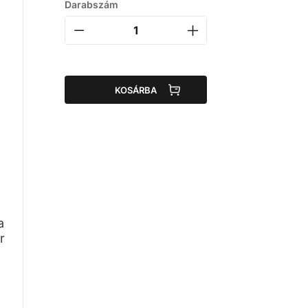
Darabszám
KOSÁRBA
a
r