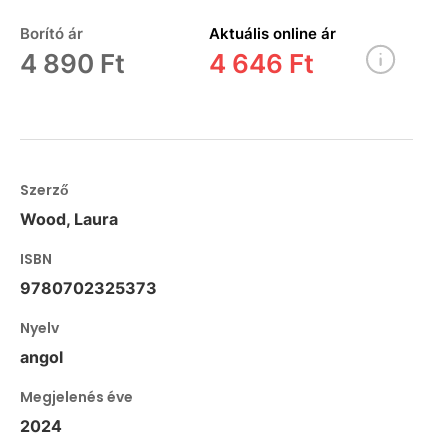
Borító ár
Aktuális online ár
4 890 Ft
4 646 Ft
Szerző
Wood, Laura
ISBN
9780702325373
Nyelv
angol
Megjelenés éve
2024