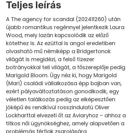
Teljes leírás
A The agency for scandal (202411260) után
újabb romantikus regénnyel jelentkezik Laura
Wood, mely lazán kapcsolódik az előző
kötethez is. Az ezúttal is angol eredetiben
olvasható mű némiképp a Bridgertonok
világát is megidézi, a felső tízezer
botrányokkal teli világát, a főszereplője pedig
Marigold Bloom. Úgy néz ki, hogy Marigold
(Mari) családi vállalkozása épp bajban van,
ezért pályaváltoztatáson gonodlkodik, egy
véletlen találkozás pedig az elképesztően
jóképű és rendkívül rosszindulatú Oliver
Lockharttal elvezeti őt az Aviaryhoz – ahhoz a
titkos női ügynökséghez, amely alapvetően a
problémás férfiak zsarolására