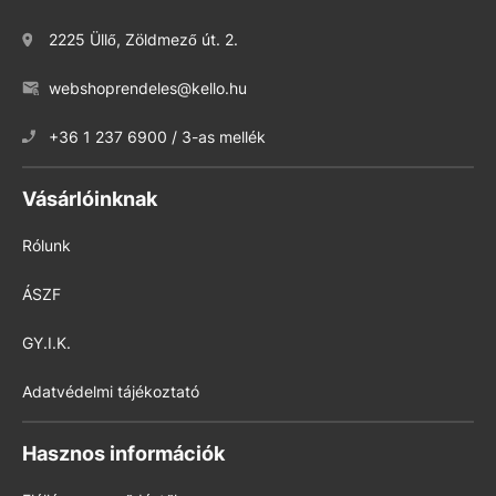
2225 Üllő, Zöldmező út. 2.
webshoprendeles@kello.hu
+36 1 237 6900 / 3-as mellék
Vásárlóinknak
Rólunk
ÁSZF
GY.I.K.
Adatvédelmi tájékoztató
Hasznos információk