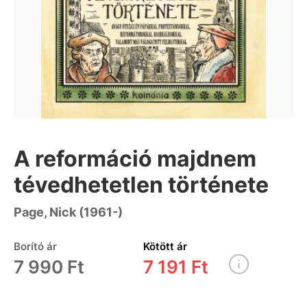
A reformáció majdnem
tévedhetetlen története
Page, Nick (1961-)
Borító ár
Kötött ár
7 990 Ft
7 191 Ft