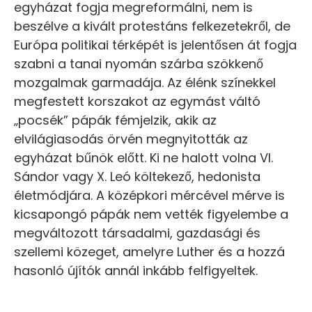
egyházat fogja megreformálni, nem is
beszélve a kivált protestáns felkezetekről, de
Európa politikai térképét is jelentősen át fogja
szabni a tanai nyomán szárba szökkenő
mozgalmak garmadája. Az élénk színekkel
megfestett korszakot az egymást váltó
„pocsék” pápák fémjelzik, akik az
elvilágiasodás örvén megnyitották az
egyházat bűnök előtt. Ki ne halott volna VI.
Sándor vagy X. Leó költekező, hedonista
életmódjára. A középkori mércével mérve is
kicsapongó pápák nem vették figyelembe a
megváltozott társadalmi, gazdasági és
szellemi közeget, amelyre Luther és a hozzá
hasonló újítók annál inkább felfigyeltek.